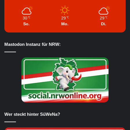
30
29
29
℃
℃
℃
So.
Mo.
Di.
Mastodon Instanz für NRW:
Wer steckt hinter SüWeNa?