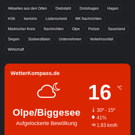
Aktuelles aus den Orten
Diebstahl
Drolshagen
Hagen
HSK
Iserlohn
Lüdenscheid
MK Nachrichten
Märkischer Kreis
Nachrichten
Olpe
Polizei
Sauerland
Siegen
Südwestfalen
Unternehmen
Verkehrsunfall
Wirtschaft
WetterKompass.de
16
℃
Olpe/Biggesee
30º - 15º
41%
Aufgelockerte Bewölkung
1.83 km/h