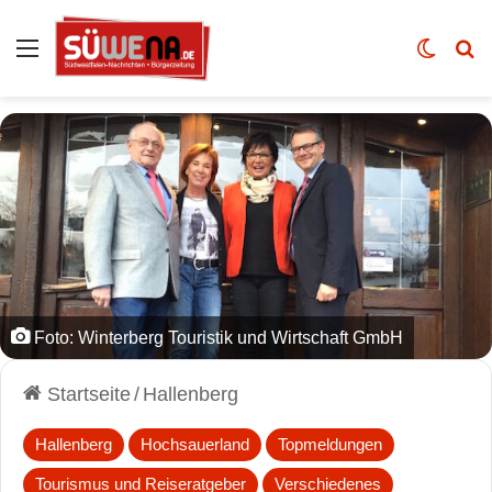
Auswahl
Skin u
Vo
Foto: Winterberg Touristik und Wirtschaft GmbH
Startseite
/
Hallenberg
Hallenberg
Hochsauerland
Topmeldungen
Tourismus und Reiseratgeber
Verschiedenes