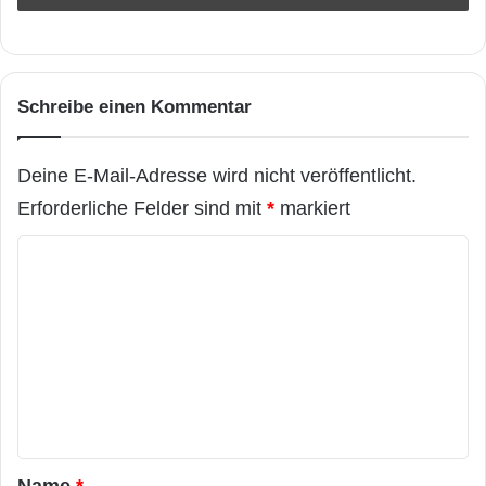
Schreibe einen Kommentar
Deine E-Mail-Adresse wird nicht veröffentlicht.
Erforderliche Felder sind mit
*
markiert
K
o
m
m
e
n
t
a