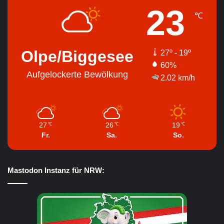
23
℃
Olpe/Biggesee
27º - 19º
60%
Aufgelockerte Bewölkung
2.02 km/h
27
26
19
℃
℃
℃
Fr.
Sa.
So.
Mastodon Instanz für NRW: