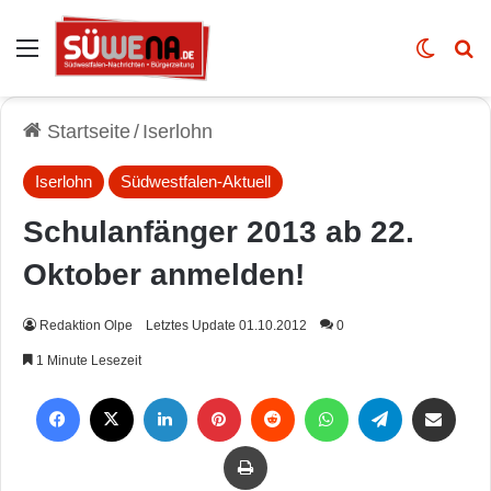
Auswahl
Skin u
Vo
Startseite
/
Iserlohn
Iserlohn
Südwestfalen-Aktuell
Schulanfänger 2013 ab 22.
Oktober anmelden!
Redaktion Olpe
Letztes Update 01.10.2012
0
1 Minute Lesezeit
Facebook
X
LinkedIn
Pinterest
Reddit
WhatsApp
Telegram
Per Mail weiterleiten
Drucken