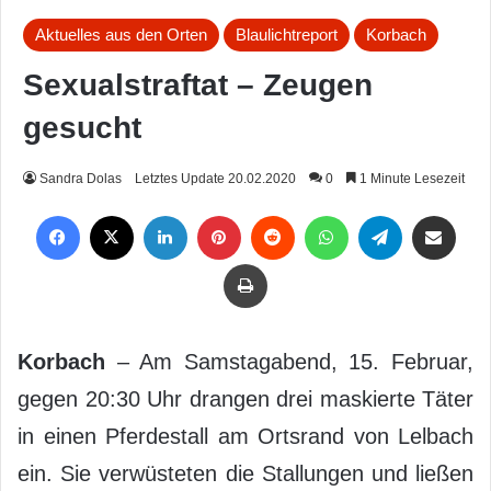
Aktuelles aus den Orten
Blaulichtreport
Korbach
Sexualstraftat – Zeugen
gesucht
Sandra Dolas
Letztes Update 20.02.2020
0
1 Minute Lesezeit
Facebook
X
LinkedIn
Pinterest
Reddit
WhatsApp
Telegram
Per Mail weiterleiten
Drucken
Korbach
– Am Samstagabend, 15. Februar,
gegen 20:30 Uhr drangen drei maskierte Täter
in einen Pferdestall am Ortsrand von Lelbach
ein. Sie verwüsteten die Stallungen und ließen