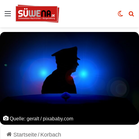
Auswahl
Skin u
Vo
Quelle: geralt / pixababy.com
Startseite
/
Korbach