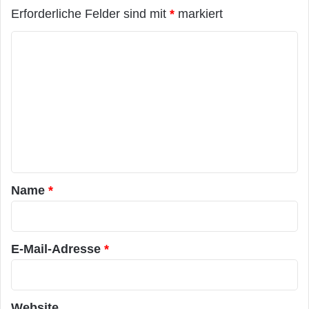
Erforderliche Felder sind mit
*
markiert
K
o
m
m
e
n
t
a
Name
*
r
*
E-Mail-Adresse
*
Website