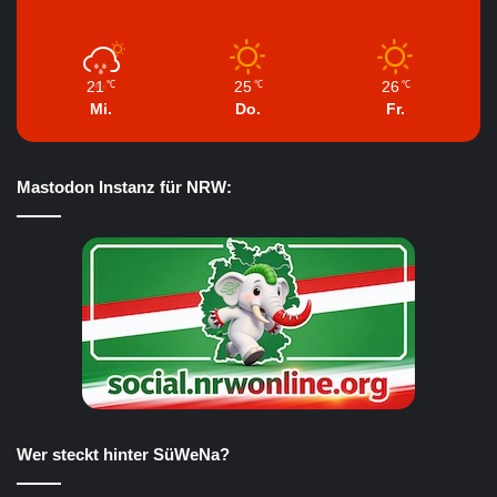
21
25
26
℃
℃
℃
Mi.
Do.
Fr.
Mastodon Instanz für NRW:
Wer steckt hinter SüWeNa?