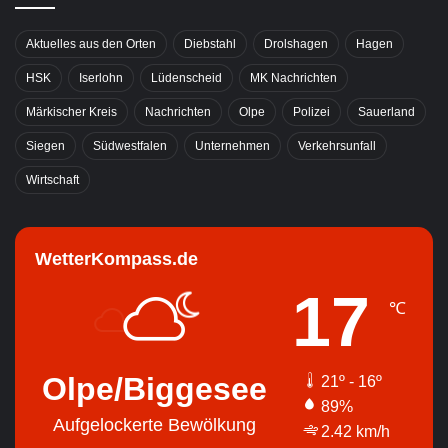
Aktuelles aus den Orten
Diebstahl
Drolshagen
Hagen
HSK
Iserlohn
Lüdenscheid
MK Nachrichten
Märkischer Kreis
Nachrichten
Olpe
Polizei
Sauerland
Siegen
Südwestfalen
Unternehmen
Verkehrsunfall
Wirtschaft
WetterKompass.de
17
℃
Olpe/Biggesee
21º - 16º
89%
Aufgelockerte Bewölkung
2.42 km/h