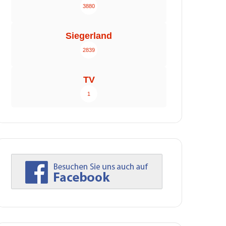
3880
Siegerland
2839
TV
1