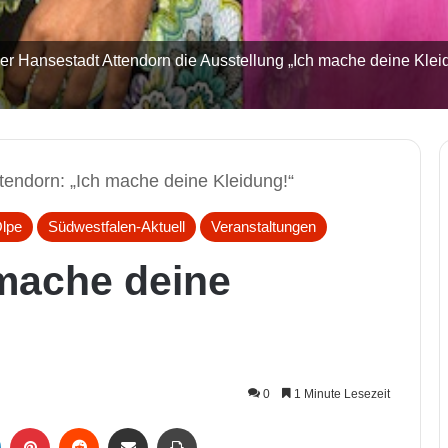
r Hansestadt Attendorn die Ausstellung „Ich mache deine Kleid
tendorn: „Ich mache deine Kleidung!“
Olpe
Südwestfalen-Aktuell
Veranstaltungen
 mache deine
0
1 Minute Lesezeit
LinkedIn
Pinterest
Reddit
Per Mail weiterleiten
Drucken