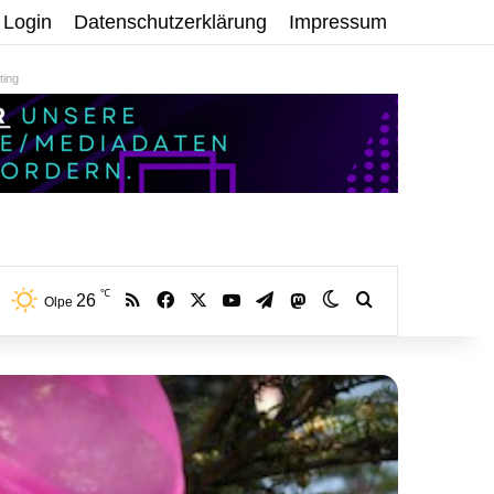
Login
Datenschutzerklärung
Impressum
ing
℃
RSS
Facebook
X
YouTube
Telegram
26
Mastodon
Skin umschalten
Volltextsuche:
Olpe