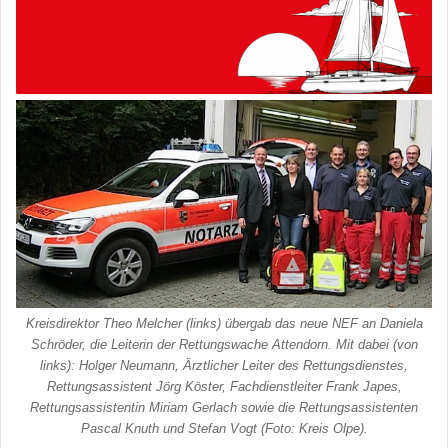
Kreisdirektor Theo Melcher (links) übergab das neue NEF an Daniela
Schröder, die Leiterin der Rettungswache Attendorn. Mit dabei (von
links): Holger Neumann, Ärztlicher Leiter des Rettungsdienstes,
Rettungsassistent Jörg Köster, Fachdienstleiter Frank Japes,
Rettungsassistentin Miriam Gerlach sowie die Rettungsassistenten
Pascal Knuth und Stefan Vogt (Foto: Kreis Olpe).