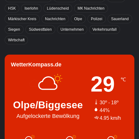
HSK
Iserlohn
Lüdenscheid
MK Nachrichten
Märkischer Kreis
Nachrichten
Olpe
Polizei
Sauerland
Siegen
Südwestfalen
Unternehmen
Verkehrsunfall
Wirtschaft
WetterKompass.de
29
℃
Olpe/Biggesee
30º - 18º
44%
Aufgelockerte Bewölkung
4.95 km/h