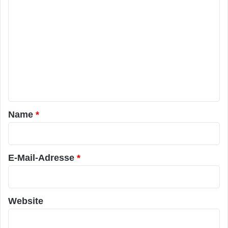
K
o
m
m
e
n
t
a
Name
*
r
*
E-Mail-Adresse
*
Website