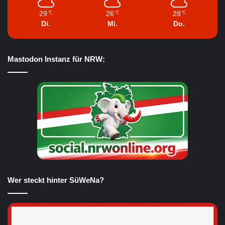
29
26
28
℃
℃
℃
Di.
Mi.
Do.
Mastodon Instanz für NRW:
Wer steckt hinter SüWeNa?