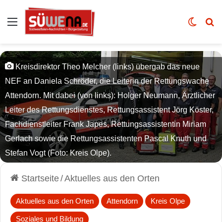
Auswahl
Skin u
Vo
Kreisdirektor Theo Melcher (links) übergab das neue
NEF an Daniela Schröder, die Leiterin der Rettungswache
Attendorn. Mit dabei (von links): Holger Neumann, Ärztlicher
Leiter des Rettungsdienstes, Rettungsassistent Jörg Köster,
Fachdienstleiter Frank Japes, Rettungsassistentin Miriam
Gerlach sowie die Rettungsassistenten Pascal Knuth und
Stefan Vogt (Foto: Kreis Olpe).
Startseite
/
Aktuelles aus den Orten
Aktuelles aus den Orten
Attendorn
Kreis Olpe
Soziales und Bildung