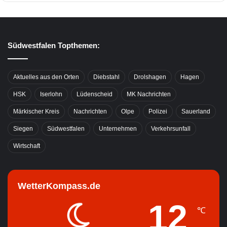
Südwestfalen Topthemen:
Aktuelles aus den Orten
Diebstahl
Drolshagen
Hagen
HSK
Iserlohn
Lüdenscheid
MK Nachrichten
Märkischer Kreis
Nachrichten
Olpe
Polizei
Sauerland
Siegen
Südwestfalen
Unternehmen
Verkehrsunfall
Wirtschaft
WetterKompass.de
12
℃