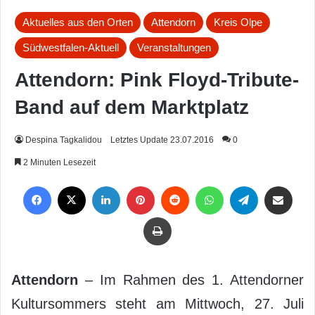
Aktuelles aus den Orten
Attendorn
Kreis Olpe
Südwestfalen-Aktuell
Veranstaltungen
Attendorn: Pink Floyd-Tribute-
Band auf dem Marktplatz
Despina Tagkalidou
Letztes Update 23.07.2016
0
2 Minuten Lesezeit
Facebook
X
LinkedIn
Pinterest
Reddit
WhatsApp
Telegram
Per Mail weiterleiten
Drucken
Attendorn
– Im Rahmen des 1. Attendorner
Kultursommers steht am Mittwoch, 27. Juli