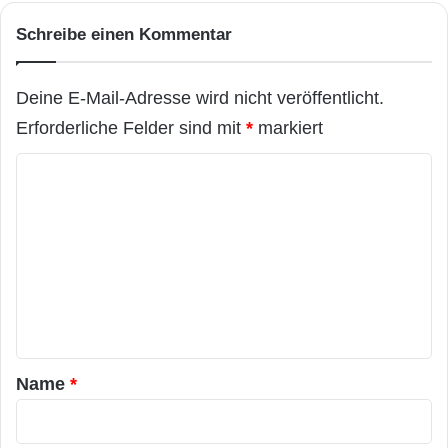
Schreibe einen Kommentar
Deine E-Mail-Adresse wird nicht veröffentlicht.
Erforderliche Felder sind mit
*
markiert
K
o
m
m
e
n
t
a
Name
*
r
*