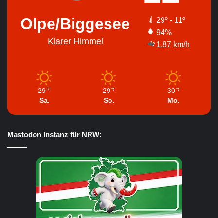
Olpe/Biggesee
29º - 11º
94%
Klarer Himmel
1.87 km/h
29
29
30
℃
℃
℃
Sa.
So.
Mo.
Mastodon Instanz für NRW: