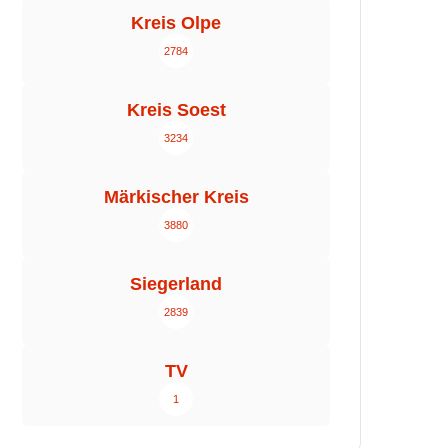
Kreis Olpe
2784
Kreis Soest
3234
Märkischer Kreis
3880
Siegerland
2839
TV
1