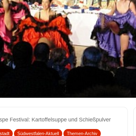
spe Festival: Kartoffelsuppe und Schießpulver
stadt
Südwestfalen-Aktuell
Themen-Archiv