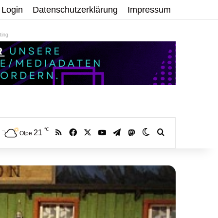
Login
Datenschutzerklärung
Impressum
ing
℃
RSS
Facebook
X
YouTube
Telegram
21
Mastodon
Skin umschalten
Volltextsuche:
Olpe