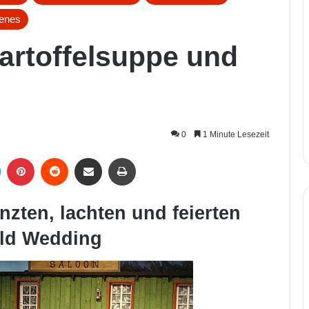
denes
Kartoffelsuppe und
0
1 Minute Lesezeit
LinkedIn
Pinterest
Reddit
Per Mail weiterleiten
Drucken
nzten, lachten und feierten
ild Wedding