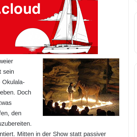
zweier
t sein
 Okulala-
 Leben. Doch
etwas
fen, den
uzubereiten.
iert. Mitten in der Show statt passiver