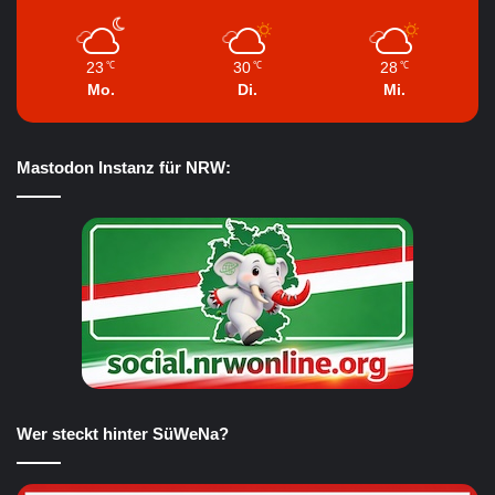
23
30
28
℃
℃
℃
Mo.
Di.
Mi.
Mastodon Instanz für NRW:
Wer steckt hinter SüWeNa?