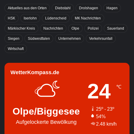
Aktuelles aus den Orten
Diebstahl
Drolshagen
Hagen
HSK
Iserlohn
Lüdenscheid
MK Nachrichten
Märkischer Kreis
Nachrichten
Olpe
Polizei
Sauerland
Siegen
Südwestfalen
Unternehmen
Verkehrsunfall
Wirtschaft
WetterKompass.de
24
℃
Olpe/Biggesee
25º - 23º
54%
Aufgelockerte Bewölkung
2.48 km/h