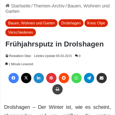
Startseite
/
Themen-Archiv
/
Bauen, Wohnen und
Garten
Bauen, Wohnen und Garten
Drolshagen
Kreis Olpe
Verschiedenes
Frühjahrsputz in Drolshagen
Redaktion Olpe
Letztes Update 06.03.2015
0
1 Minute Lesezeit
Facebook
X
LinkedIn
Pinterest
Reddit
WhatsApp
Telegram
Per Mail weiterleiten
Drucken
Drolshagen – Der Winter ist, wie es scheint,