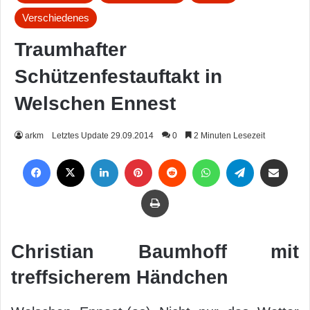
Verschiedenes
Traumhafter
Schützenfestauftakt in
Welschen Ennest
arkm
Letztes Update 29.09.2014
0
2 Minuten Lesezeit
Facebook
X
LinkedIn
Pinterest
Reddit
WhatsApp
Telegram
Per Mail weiterleiten
Drucken
Christian Baumhoff mit
treffsicherem Händchen