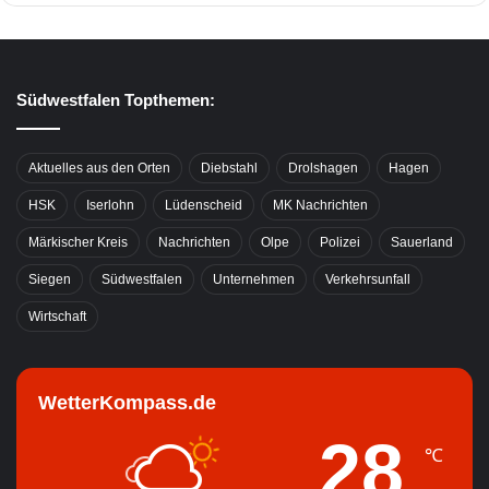
Südwestfalen Topthemen:
Aktuelles aus den Orten
Diebstahl
Drolshagen
Hagen
HSK
Iserlohn
Lüdenscheid
MK Nachrichten
Märkischer Kreis
Nachrichten
Olpe
Polizei
Sauerland
Siegen
Südwestfalen
Unternehmen
Verkehrsunfall
Wirtschaft
WetterKompass.de
28
℃