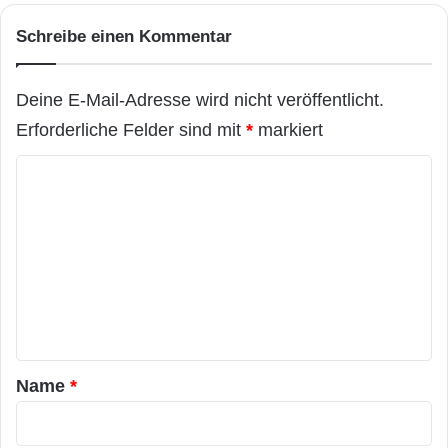
Schreibe einen Kommentar
Deine E-Mail-Adresse wird nicht veröffentlicht.
Erforderliche Felder sind mit
*
markiert
K
o
m
m
e
n
t
a
Name
*
r
*