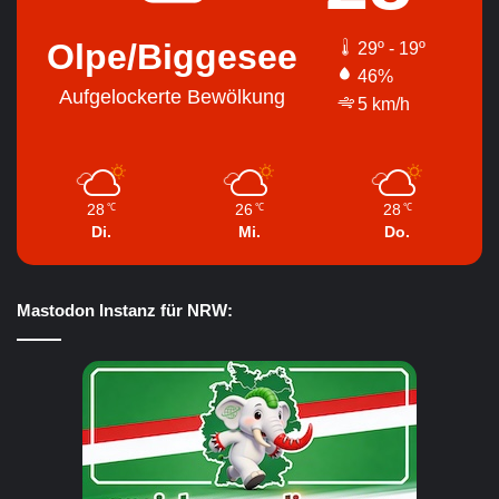
Olpe/Biggesee
29º - 19º
46%
Aufgelockerte Bewölkung
5 km/h
28
26
28
℃
℃
℃
Di.
Mi.
Do.
Mastodon Instanz für NRW: