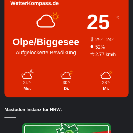
WetterKompass.de
25
℃
Olpe/Biggesee
25º - 24º
52%
Aufgelockerte Bewölkung
2.77 km/h
24
30
28
℃
℃
℃
Mo.
Di.
Mi.
Mastodon Instanz für NRW: