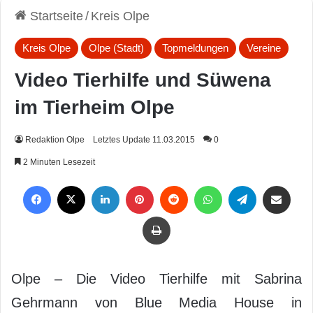
Startseite
/
Kreis Olpe
Kreis Olpe
Olpe (Stadt)
Topmeldungen
Vereine
Video Tierhilfe und Süwena
im Tierheim Olpe
Redaktion Olpe
Letztes Update 11.03.2015
0
2 Minuten Lesezeit
Facebook
X
LinkedIn
Pinterest
Reddit
WhatsApp
Telegram
Per Mail weiterleiten
Drucken
Olpe – Die Video Tierhilfe mit Sabrina
Gehrmann von Blue Media House in