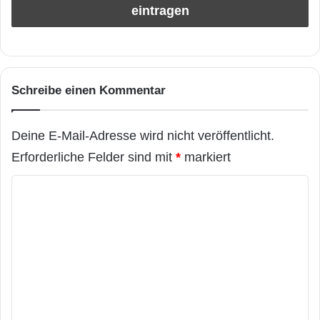
Schreibe einen Kommentar
Deine E-Mail-Adresse wird nicht veröffentlicht.
Erforderliche Felder sind mit
*
markiert
K
o
m
m
e
n
t