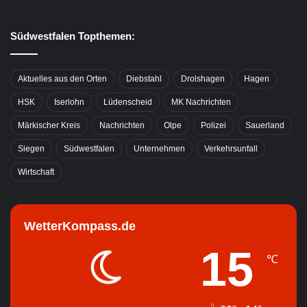
Südwestfalen Topthemen:
Aktuelles aus den Orten
Diebstahl
Drolshagen
Hagen
HSK
Iserlohn
Lüdenscheid
MK Nachrichten
Märkischer Kreis
Nachrichten
Olpe
Polizei
Sauerland
Siegen
Südwestfalen
Unternehmen
Verkehrsunfall
Wirtschaft
WetterKompass.de
15
℃