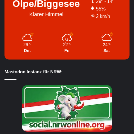
Olpe/Biggesee
29º - 14º
55%
Klarer Himmel
2 km/h
29
22
24
℃
℃
℃
Do.
Fr.
Sa.
Mastodon Instanz für NRW: