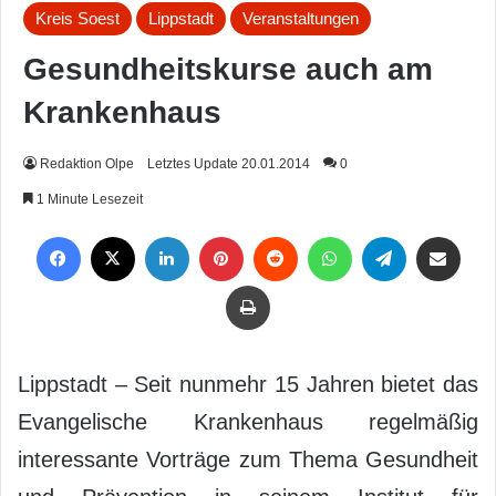
Kreis Soest
Lippstadt
Veranstaltungen
Gesundheitskurse auch am
Krankenhaus
Redaktion Olpe
Letztes Update 20.01.2014
0
1 Minute Lesezeit
Facebook
X
LinkedIn
Pinterest
Reddit
WhatsApp
Telegram
Per Mail weiterleiten
Drucken
Lippstadt – Seit nunmehr 15 Jahren bietet das
Evangelische Krankenhaus regelmäßig
interessante Vorträge zum Thema Gesundheit