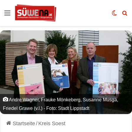
Auswahl
Skin u
Vo
Andre Wagner, Frauke Mönkeberg, Susanne Musga,
Friedel Grawe (v.l.) - Foto: Stadt Lippstadt
Startseite
/
Kreis Soest