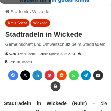
Startseite
/
Wickede
Kreis Soest
Wickede
Stadtradeln in Wickede
Gemeinschaft und Umweltschutz beim Stadtradeln
Sven Oliver Rüsche
Letztes Update 20.05.2024
0
1 Minute Lesezeit
Facebook
X
LinkedIn
Pinterest
Reddit
WhatsApp
Telegram
Per Mail weiterleiten
Drucken
Stadtradeln in Wickede (Ruhr) –
die