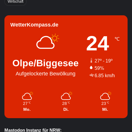
Wirtschaft
WetterKompass.de
24
℃
Olpe/Biggesee
27º - 19º
59%
Aufgelockerte Bewölkung
6.85 km/h
27
28
23
℃
℃
℃
Mo.
Di.
Mi.
Mastodon Instanz für NRW: