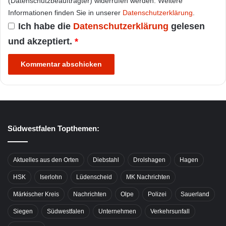
(Datenschutzbeauftragter) widerrufen werden. Weitere
Informationen finden Sie in unserer
Datenschutzerklärung
.
Ich habe die
Datenschutzerklärung
gelesen
und akzeptiert.
*
Südwestfalen Topthemen:
Aktuelles aus den Orten
Diebstahl
Drolshagen
Hagen
HSK
Iserlohn
Lüdenscheid
MK Nachrichten
Märkischer Kreis
Nachrichten
Olpe
Polizei
Sauerland
Siegen
Südwestfalen
Unternehmen
Verkehrsunfall