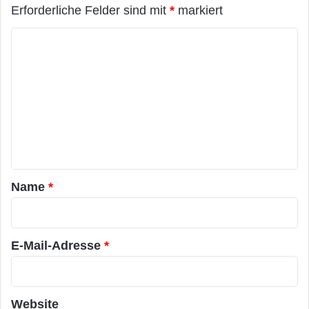
Erforderliche Felder sind mit
*
markiert
K
o
m
m
e
n
t
a
Name
*
r
*
E-Mail-Adresse
*
Website