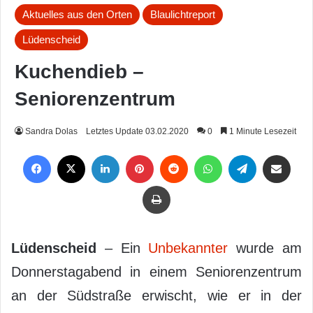
Aktuelles aus den Orten
Blaulichtreport
Lüdenscheid
Kuchendieb –
Seniorenzentrum
Sandra Dolas
Letztes Update 03.02.2020
0
1 Minute Lesezeit
Facebook
X
LinkedIn
Pinterest
Reddit
WhatsApp
Telegram
Per Mail weiterleiten
Drucken
Lüdenscheid
– Ein
Unbekannter
wurde am
Donnerstagabend in einem Seniorenzentrum
an der Südstraße erwischt, wie er in der