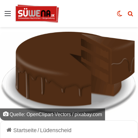
Auswahl
Skin u
Vo
Quelle: OpenClipart-Vectors / pixabay.com
Startseite
/
Lüdenscheid