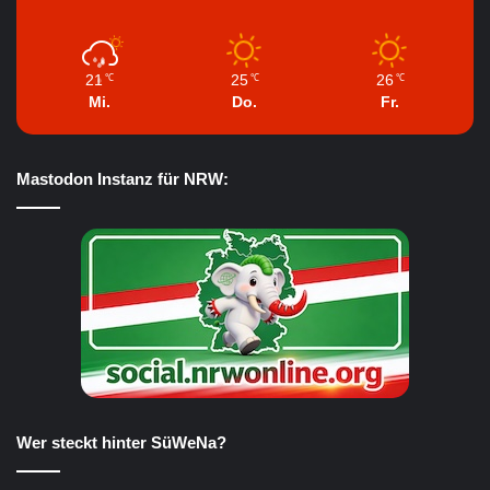
21
25
26
℃
℃
℃
Mi.
Do.
Fr.
Mastodon Instanz für NRW:
Wer steckt hinter SüWeNa?