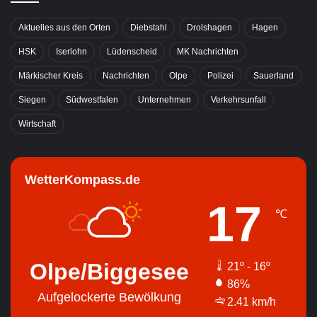
Aktuelles aus den Orten
Diebstahl
Drolshagen
Hagen
HSK
Iserlohn
Lüdenscheid
MK Nachrichten
Märkischer Kreis
Nachrichten
Olpe
Polizei
Sauerland
Siegen
Südwestfalen
Unternehmen
Verkehrsunfall
Wirtschaft
WetterKompass.de
17
℃
Olpe/Biggesee
21º - 16º
86%
Aufgelockerte Bewölkung
2.41 km/h