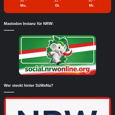
30
31
30
Mo.
Di.
Mi.
Mastodon Instanz für NRW:
Wer steckt hinter SüWeNa?