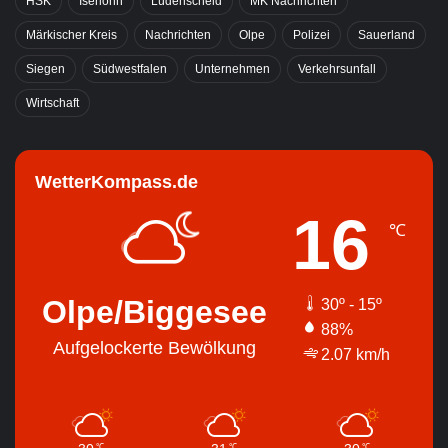
HSK
Iserlohn
Lüdenscheid
MK Nachrichten
Märkischer Kreis
Nachrichten
Olpe
Polizei
Sauerland
Siegen
Südwestfalen
Unternehmen
Verkehrsunfall
Wirtschaft
WetterKompass.de
16
℃
Olpe/Biggesee
30º - 15º
88%
Aufgelockerte Bewölkung
2.07 km/h
℃
℃
℃