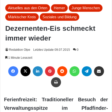
Aktuelles aus den Orten
Hemer
Junge Menschen
Märkischer Kreis
Soziales und Bildung
Dezernenten-Eis schmeckt
immer wieder
Redaktion Olpe
Letztes Update 09.07.2015
0
1 Minute Lesezeit
Facebook
X
LinkedIn
Pinterest
Reddit
WhatsApp
Telegram
Per Mail weiterleiten
Drucken
Ferienfreizeit: Traditioneller Besuch der
Verwaltungsspitze im Pfadfinder-