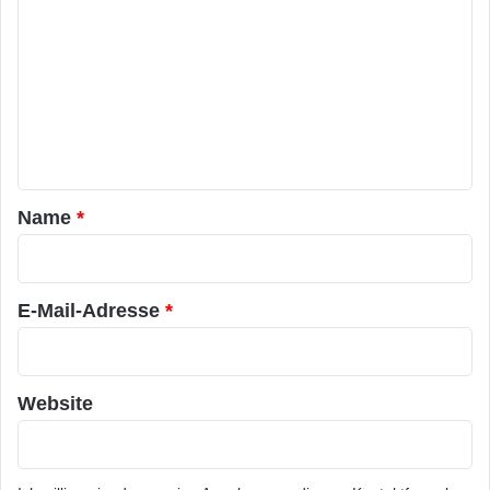
o
m
m
e
n
t
a
Name
*
r
*
E-Mail-Adresse
*
Website