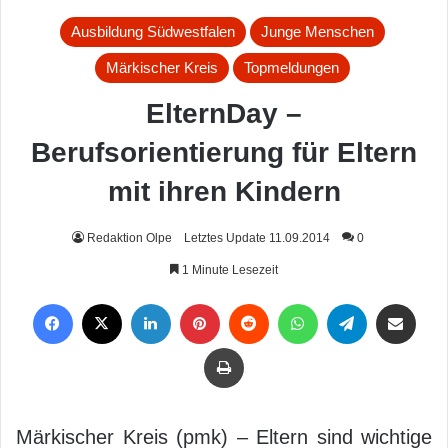
Ausbildung Südwestfalen
Junge Menschen
Märkischer Kreis
Topmeldungen
ElternDay –
Berufsorientierung für Eltern
mit ihren Kindern
Redaktion Olpe
Letztes Update 11.09.2014
0
1 Minute Lesezeit
Facebook
X
LinkedIn
Pinterest
Reddit
WhatsApp
Telegram
Per Mail weiterleiten
Drucken
Märkischer Kreis (pmk) – Eltern sind wichtige