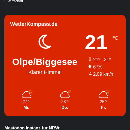
Wirtschaft
WetterKompass.de
21
℃
Olpe/Biggesee
21º - 21º
67%
Klarer Himmel
2.09 km/h
27
28
25
℃
℃
℃
Mi.
Do.
Fr.
Mastodon Instanz für NRW: