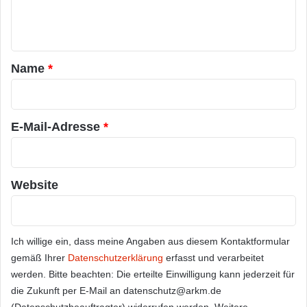
e
n
t
a
Name
*
r
*
E-Mail-Adresse
*
Website
Ich willige ein, dass meine Angaben aus diesem Kontaktformular
gemäß Ihrer
Datenschutzerklärung
erfasst und verarbeitet
werden. Bitte beachten: Die erteilte Einwilligung kann jederzeit für
die Zukunft per E-Mail an datenschutz@arkm.de
(Datenschutzbeauftragter) widerrufen werden. Weitere