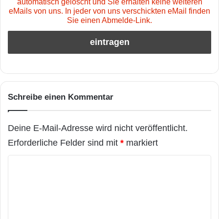
automatisch gelöscht und Sie erhalten keine weiteren
eMails von uns. In jeder von uns verschickten eMail finden
Sie einen Abmelde-Link.
Schreibe einen Kommentar
Deine E-Mail-Adresse wird nicht veröffentlicht.
Erforderliche Felder sind mit
*
markiert
K
o
m
m