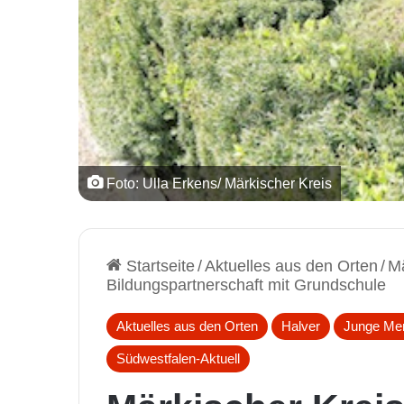
Foto: Ulla Erkens/ Märkischer Kreis
Startseite
/
Aktuelles aus den Orten
/
Mä
Bildungspartnerschaft mit Grundschule
Aktuelles aus den Orten
Halver
Junge Me
Südwestfalen-Aktuell