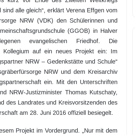
es kurz vor Ende des Zweiten Weltkriegs
sind alle gleich“, erklärt Verena Effgen vom
ürsorge NRW (VDK) den Schülerinnen und
emeinschaftsgrundschule (GGOB) in Halver
genen evangelischen Friedhof. Die
 Kollegium auf ein neues Projekt ein: Im
ngspartner NRW – Gedenkstätte und Schule“
sgräberfürsorge NRW und dem Kreisarchiv
spartnerschaft ein. Mit den Unterschriften
nd NRW-Justizminister Thomas Kutschaty,
und des Landrates und Kreisvorsitzenden des
haft am 28. Juni 2016 offiziell besiegelt.
iesem Projekt im Vordergrund. „Nur mit dem