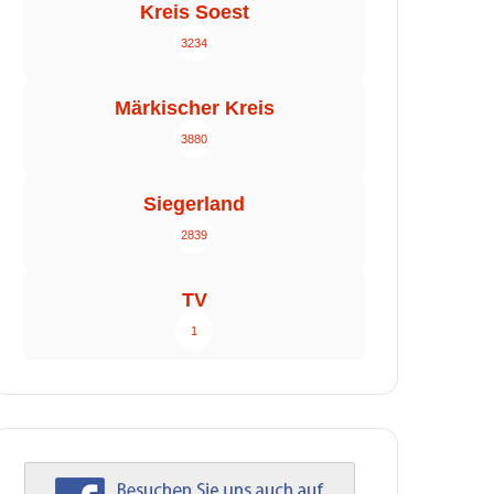
Kreis Soest
3234
Märkischer Kreis
3880
Siegerland
2839
TV
1