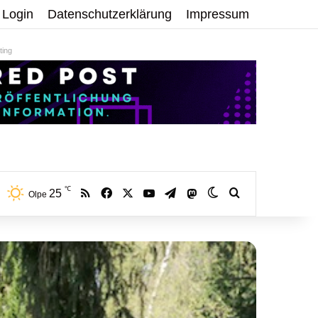
Login
Datenschutzerklärung
Impressum
ing
℃
RSS
Facebook
X
YouTube
Telegram
25
Mastodon
Skin umschalten
Volltextsuche:
Olpe