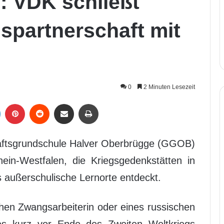
: VDK schließt
spartnerschaft mit
0
2 Minuten Lesezeit
LinkedIn
Pinterest
Reddit
Per Mail weiterleiten
Drucken
ftsgrundschule Halver Oberbrügge (GGOB)
hein-Westfalen, die Kriegsgedenkstätten in
s außerschulische Lernorte entdeckt.
hen Zwangsarbeiterin oder eines russischen