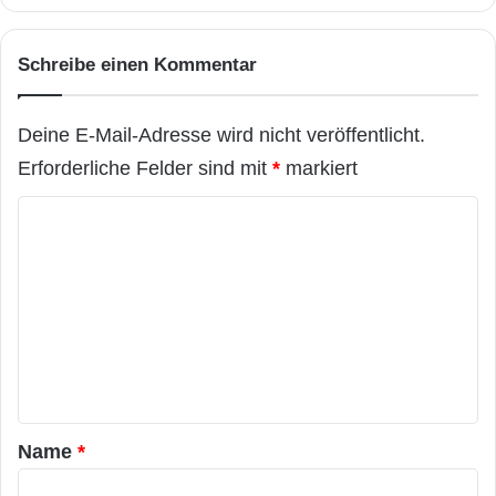
Schreibe einen Kommentar
Deine E-Mail-Adresse wird nicht veröffentlicht.
Erforderliche Felder sind mit
*
markiert
K
o
m
m
e
n
t
a
Name
*
r