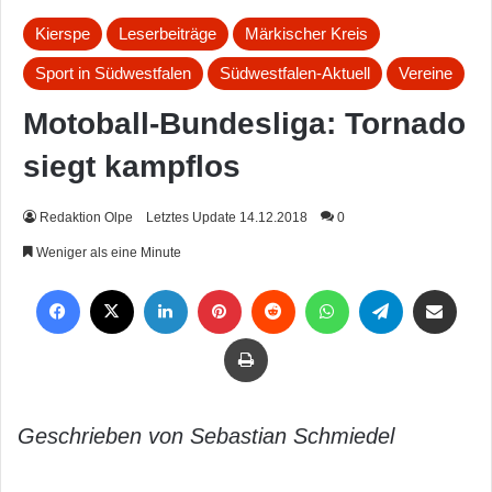
Kierspe
Leserbeiträge
Märkischer Kreis
Sport in Südwestfalen
Südwestfalen-Aktuell
Vereine
Motoball-Bundesliga: Tornado
siegt kampflos
Redaktion Olpe
Letztes Update 14.12.2018
0
Weniger als eine Minute
Facebook
X
LinkedIn
Pinterest
Reddit
WhatsApp
Telegram
Per Mail weiterleiten
Drucken
Geschrieben von Sebastian Schmiedel