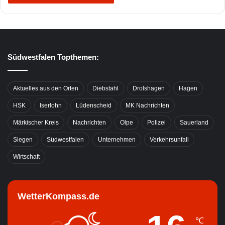
Südwestfalen Topthemen:
Aktuelles aus den Orten
Diebstahl
Drolshagen
Hagen
HSK
Iserlohn
Lüdenscheid
MK Nachrichten
Märkischer Kreis
Nachrichten
Olpe
Polizei
Sauerland
Siegen
Südwestfalen
Unternehmen
Verkehrsunfall
Wirtschaft
WetterKompass.de
℃