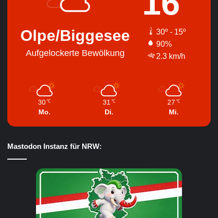
16
Olpe/Biggesee
30º - 15º
90%
Aufgelockerte Bewölkung
2.3 km/h
30
31
27
℃
℃
℃
Mo.
Di.
Mi.
Mastodon Instanz für NRW: