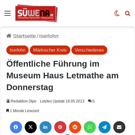
Auswahl
Skin u
Vo
Startseite
/
Iserlohn
Iserlohn
Märkischer Kreis
Verschiedenes
Öffentliche Führung im
Museum Haus Letmathe am
Donnerstag
Redaktion Olpe
Letztes Update 16.05.2013
0
1 Minute Lesezeit
Facebook
X
LinkedIn
Pinterest
Reddit
WhatsApp
Telegram
Per Mail weiterleiten
Drucken