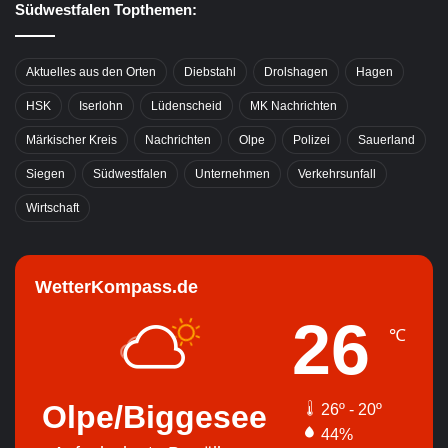
Südwestfalen Topthemen:
Aktuelles aus den Orten
Diebstahl
Drolshagen
Hagen
HSK
Iserlohn
Lüdenscheid
MK Nachrichten
Märkischer Kreis
Nachrichten
Olpe
Polizei
Sauerland
Siegen
Südwestfalen
Unternehmen
Verkehrsunfall
Wirtschaft
WetterKompass.de
26
℃
Olpe/Biggesee
26º - 20º
44%