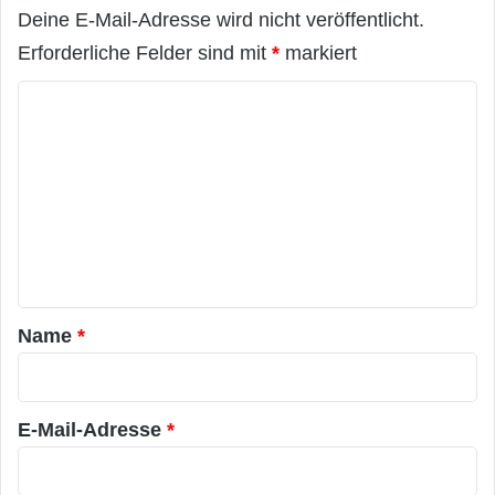
Deine E-Mail-Adresse wird nicht veröffentlicht.
Erforderliche Felder sind mit
*
markiert
K
o
m
m
e
n
t
a
Name
*
r
*
E-Mail-Adresse
*