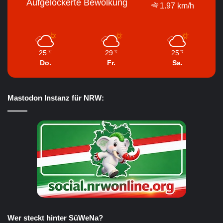
Aufgelockerte Bewölkung
1.97 km/h
25
29
25
℃
℃
℃
Do.
Fr.
Sa.
Mastodon Instanz für NRW:
Wer steckt hinter SüWeNa?