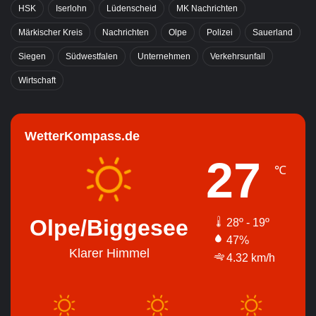
HSK
Iserlohn
Lüdenscheid
MK Nachrichten
Märkischer Kreis
Nachrichten
Olpe
Polizei
Sauerland
Siegen
Südwestfalen
Unternehmen
Verkehrsunfall
Wirtschaft
WetterKompass.de
27
℃
Olpe/Biggesee
28º - 19º
47%
Klarer Himmel
4.32 km/h