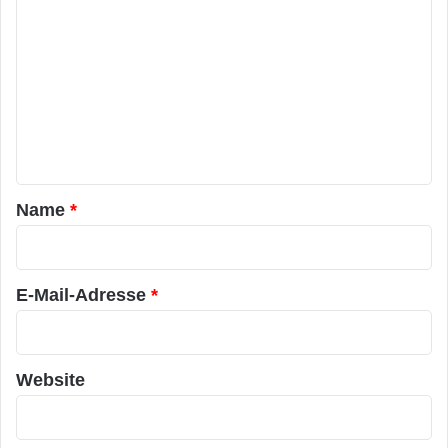
o
m
m
e
n
t
a
Name
*
r
*
E-Mail-Adresse
*
Website