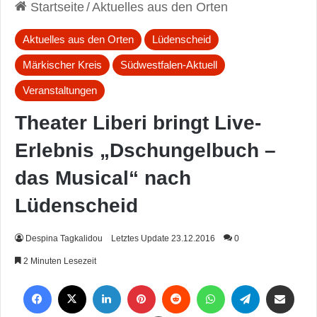
Startseite
/
Aktuelles aus den Orten
Aktuelles aus den Orten
Lüdenscheid
Märkischer Kreis
Südwestfalen-Aktuell
Veranstaltungen
Theater Liberi bringt Live-
Erlebnis „Dschungelbuch –
das Musical“ nach
Lüdenscheid
Despina Tagkalidou
Letztes Update 23.12.2016
0
2 Minuten Lesezeit
Facebook
X
LinkedIn
Pinterest
Reddit
WhatsApp
Telegram
Per Mail weiterleiten
Drucken