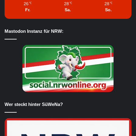
26
28
28
℃
℃
℃
Fr.
Sa.
So.
Mastodon Instanz für NRW:
Wer steckt hinter SüWeNa?