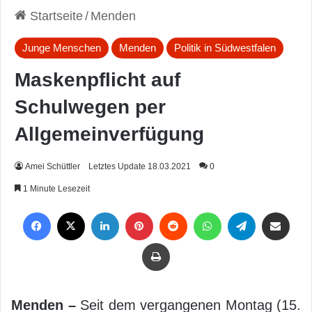
Startseite
/
Menden
Junge Menschen
Menden
Politik in Südwestfalen
Maskenpflicht auf
Schulwegen per
Allgemeinverfügung
Amei Schüttler
Letztes Update 18.03.2021
0
1 Minute Lesezeit
Facebook
X
LinkedIn
Pinterest
Reddit
WhatsApp
Telegram
Per Mail weiterleiten
Drucken
Menden –
Seit dem vergangenen Montag (15.