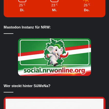
25
23
26
℃
℃
℃
Di.
Mi.
Do.
Mastodon Instanz für NRW:
Wer steckt hinter SüWeNa?