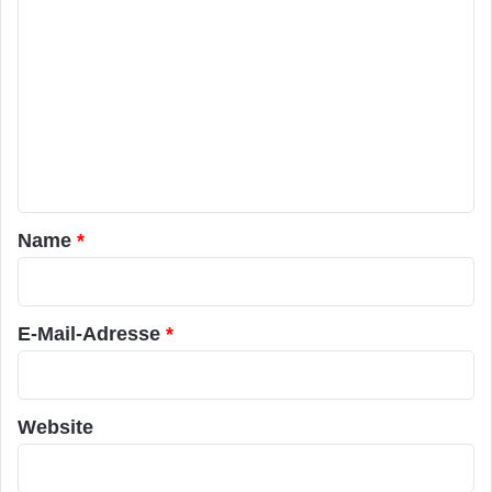
K
o
m
m
e
n
t
a
Name
*
r
*
E-Mail-Adresse
*
Website