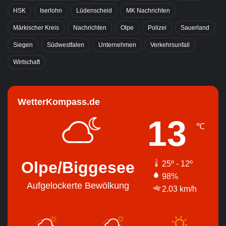
HSK
Iserlohn
Lüdenscheid
MK Nachrichten
Märkischer Kreis
Nachrichten
Olpe
Polizei
Sauerland
Siegen
Südwestfalen
Unternehmen
Verkehrsunfall
Wirtschaft
WetterKompass.de
13
℃
Olpe/Biggesee
25º - 12º
98%
Aufgelockerte Bewölkung
2.03 km/h