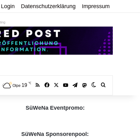
Login
Datenschutzerklärung
Impressum
ing
℃
RSS
Facebook
X
YouTube
Telegram
19
Mastodon
Skin umschalten
Volltextsuche:
Olpe
SüWeNa Eventpromo:
SüWeNa Sponsorenpool: