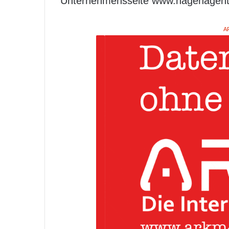
Unternehmensseite www.hagenagentu
A