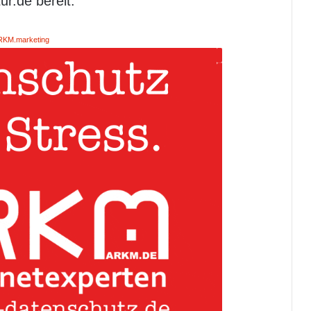
r.de bereit.
RKM.marketing