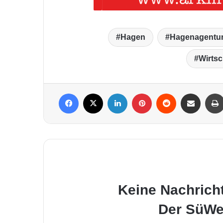
Hagen
Hagenagentu
Wirtsc
Facebook
X
LinkedIn
Pinterest
Reddit
Per Mail weiterleiten
Keine Nachrich
Der SüWe