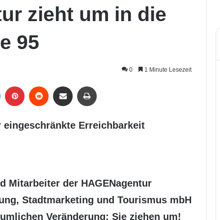
r zieht um in die
ße 95
0
1 Minute Lesezeit
LinkedIn
Pinterest
Reddit
Per Mail weiterleiten
Drucken
 eingeschränkte Erreichbarkeit
nd Mitarbeiter der HAGENagentur
erung, Stadtmarketing und Tourismus mbH
äumlichen Veränderung: Sie ziehen um!