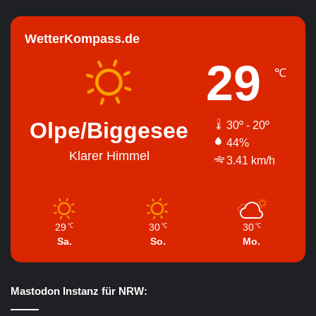
WetterKompass.de
29
℃
Olpe/Biggesee
30º - 20º
44%
Klarer Himmel
3.41 km/h
29
30
30
℃
℃
℃
Sa.
So.
Mo.
Mastodon Instanz für NRW: