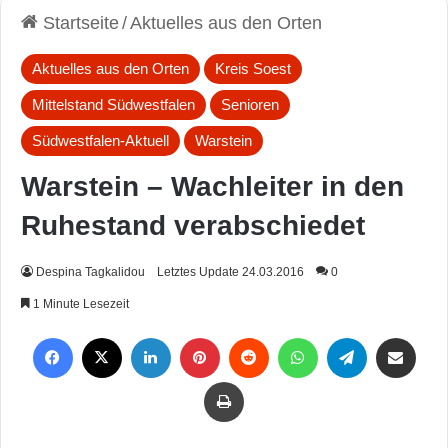
Startseite
/
Aktuelles aus den Orten
Aktuelles aus den Orten
Kreis Soest
Mittelstand Südwestfalen
Senioren
Südwestfalen-Aktuell
Warstein
Warstein – Wachleiter in den
Ruhestand verabschiedet
Despina Tagkalidou
Letztes Update 24.03.2016
0
1 Minute Lesezeit
Facebook
X
LinkedIn
Pinterest
Reddit
WhatsApp
Telegram
Per Mail weiterleiten
Drucken