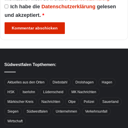
Ich habe die
Datenschutzerklärung
gelesen
und akzeptiert.
*
Südwestfalen Topthemen:
Aktuelles aus den Orten
Diebstahl
Drolshagen
Hagen
HSK
Iserlohn
Lüdenscheid
MK Nachrichten
Märkischer Kreis
Nachrichten
Olpe
Polizei
Sauerland
Siegen
Südwestfalen
Unternehmen
Verkehrsunfall
Wirtschaft