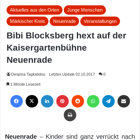
Aktuelles aus den Orten
Junge Menschen
Märkischer Kreis
Neuenrade
Veranstaltungen
Bibi Blocksberg hext auf der
Kaisergartenbühne
Neuenrade
Despina Tagkalidou
Letztes Update 02.10.2017
0
1 Minute Lesezeit
Facebook
X
LinkedIn
Pinterest
Reddit
WhatsApp
Telegram
Per Mail weiterleiten
Drucken
Neuenrade
– Kinder sind ganz verrückt nach