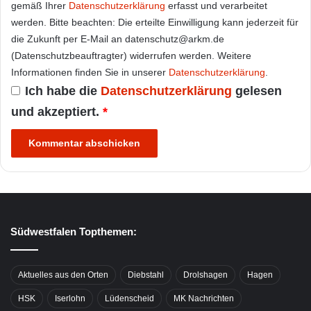
gemäß Ihrer
Datenschutzerklärung
erfasst und verarbeitet
werden. Bitte beachten: Die erteilte Einwilligung kann jederzeit für
die Zukunft per E-Mail an datenschutz@arkm.de
(Datenschutzbeauftragter) widerrufen werden. Weitere
Informationen finden Sie in unserer
Datenschutzerklärung
.
Ich habe die
Datenschutzerklärung
gelesen
und akzeptiert.
*
Südwestfalen Topthemen:
Aktuelles aus den Orten
Diebstahl
Drolshagen
Hagen
HSK
Iserlohn
Lüdenscheid
MK Nachrichten