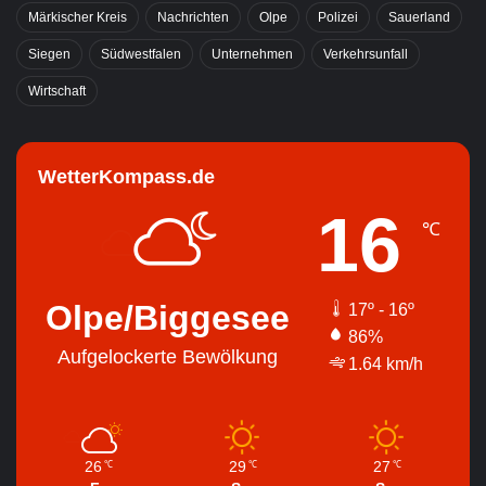
Märkischer Kreis
Nachrichten
Olpe
Polizei
Sauerland
Siegen
Südwestfalen
Unternehmen
Verkehrsunfall
Wirtschaft
WetterKompass.de
16
℃
Olpe/Biggesee
17º - 16º
86%
Aufgelockerte Bewölkung
1.64 km/h
26
29
27
℃
℃
℃