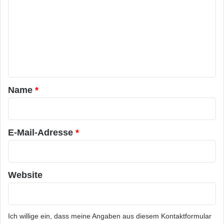
m
m
e
n
t
a
Name
*
r
*
E-Mail-Adresse
*
Website
Ich willige ein, dass meine Angaben aus diesem Kontaktformular