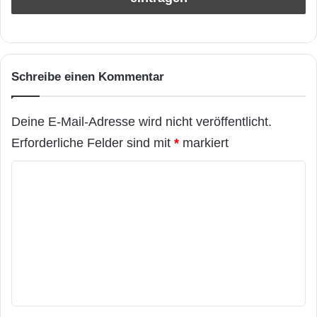
Schreibe einen Kommentar
Deine E-Mail-Adresse wird nicht veröffentlicht.
Erforderliche Felder sind mit
*
markiert
K
o
m
m
e
n
t