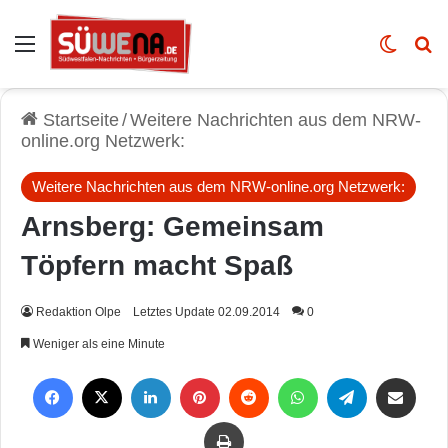
Auswahl
Skin u
Vo
Startseite
/
Weitere Nachrichten aus dem NRW-
online.org Netzwerk:
Weitere Nachrichten aus dem NRW-online.org Netzwerk:
Arnsberg: Gemeinsam
Töpfern macht Spaß
Redaktion Olpe
Letztes Update 02.09.2014
0
Weniger als eine Minute
Facebook
X
LinkedIn
Pinterest
Reddit
WhatsApp
Telegram
Per Mail weiterleiten
Drucken