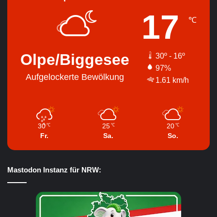
17
℃
Olpe/Biggesee
30º - 16º
97%
Aufgelockerte Bewölkung
1.61 km/h
30
25
20
℃
℃
℃
Fr.
Sa.
So.
Mastodon Instanz für NRW: