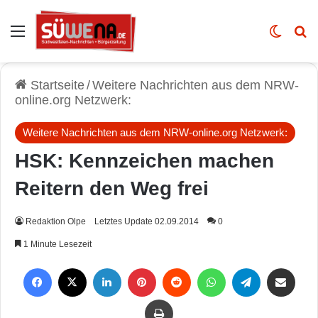
Auswahl
Skin u
Vo
Startseite
/
Weitere Nachrichten aus dem NRW-
online.org Netzwerk:
Weitere Nachrichten aus dem NRW-online.org Netzwerk:
HSK: Kennzeichen machen
Reitern den Weg frei
Redaktion Olpe
Letztes Update 02.09.2014
0
1 Minute Lesezeit
Facebook
X
LinkedIn
Pinterest
Reddit
WhatsApp
Telegram
Per Mail weiterleiten
Drucken