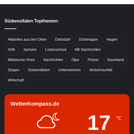
Südwestfalen Topthemen:
Aktuelles aus den Orten
Diebstahl
Drolshagen
Hagen
HSK
Iserlohn
Lüdenscheid
MK Nachrichten
Märkischer Kreis
Nachrichten
Olpe
Polizei
Sauerland
Siegen
Südwestfalen
Unternehmen
Verkehrsunfall
Wirtschaft
WetterKompass.de
17
℃