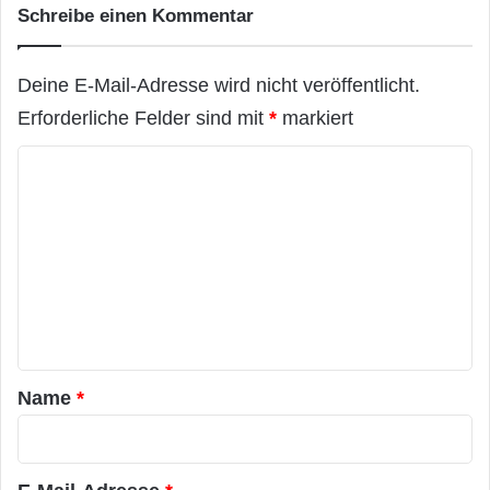
Schreibe einen Kommentar
Deine E-Mail-Adresse wird nicht veröffentlicht.
Erforderliche Felder sind mit
*
markiert
K
o
m
m
e
n
t
a
Name
*
r
*