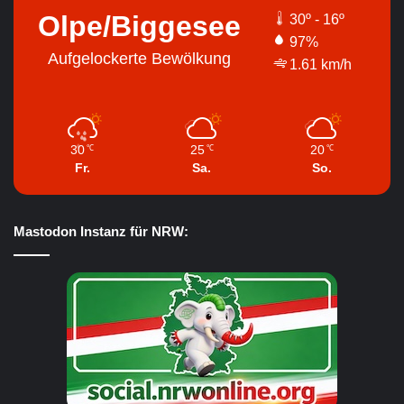
Olpe/Biggesee
30º - 16º
97%
Aufgelockerte Bewölkung
1.61 km/h
30
25
20
℃
℃
℃
Fr.
Sa.
So.
Mastodon Instanz für NRW: