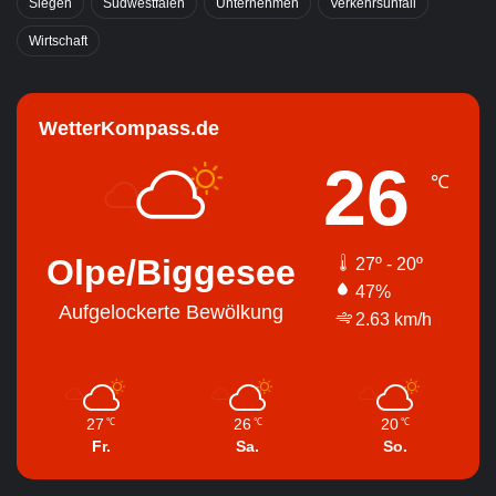
Siegen
Südwestfalen
Unternehmen
Verkehrsunfall
Wirtschaft
WetterKompass.de
26
℃
Olpe/Biggesee
27º - 20º
47%
Aufgelockerte Bewölkung
2.63 km/h
27
26
20
℃
℃
℃
Fr.
Sa.
So.