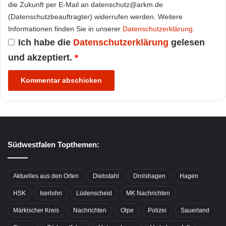
die Zukunft per E-Mail an datenschutz@arkm.de
(Datenschutzbeauftragter) widerrufen werden. Weitere
Informationen finden Sie in unserer
Datenschutzerklärung
.
Ich habe die
Datenschutzerklärung
gelesen
und akzeptiert.
*
Südwestfalen Topthemen:
Aktuelles aus den Orten
Diebstahl
Drolshagen
Hagen
HSK
Iserlohn
Lüdenscheid
MK Nachrichten
Märkischer Kreis
Nachrichten
Olpe
Polizei
Sauerland