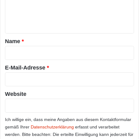
m
e
n
t
a
Name
*
r
*
E-Mail-Adresse
*
Website
Ich willige ein, dass meine Angaben aus diesem Kontaktformular
gemäß Ihrer
Datenschutzerklärung
erfasst und verarbeitet
werden. Bitte beachten: Die erteilte Einwilligung kann jederzeit für