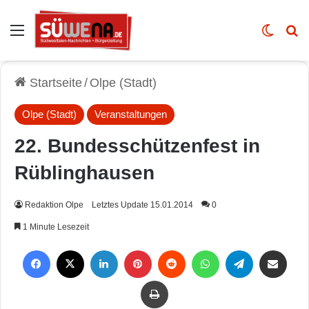
Auswahl
Skin u
Vo
Startseite
/
Olpe (Stadt)
Olpe (Stadt)
Veranstaltungen
22. Bundesschützenfest in
Rüblinghausen
Redaktion Olpe
Letztes Update 15.01.2014
0
1 Minute Lesezeit
Facebook
X
LinkedIn
Pinterest
Reddit
WhatsApp
Telegram
Per Mail weiterleiten
Drucken