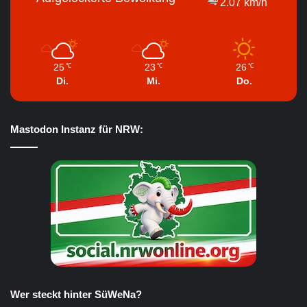
2.07 km/h
25
23
26
℃
℃
℃
Di.
Mi.
Do.
Mastodon Instanz für NRW:
Wer steckt hinter SüWeNa?