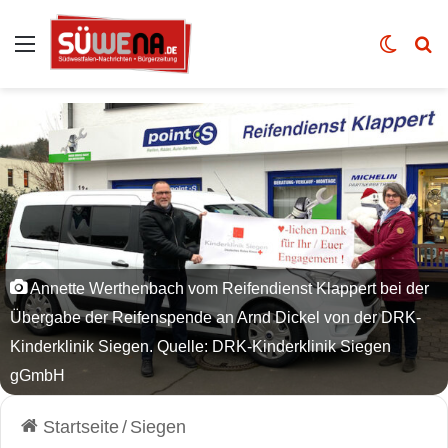
Auswahl
Skin u
Vo
Annette Werthenbach vom Reifendienst Klappert bei der
Übergabe der Reifenspende an Arnd Dickel von der DRK-
Kinderklinik Siegen. Quelle: DRK-Kinderklinik Siegen
gGmbH
Startseite
/
Siegen