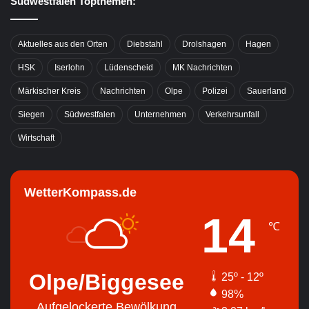
Südwestfalen Topthemen:
Aktuelles aus den Orten
Diebstahl
Drolshagen
Hagen
HSK
Iserlohn
Lüdenscheid
MK Nachrichten
Märkischer Kreis
Nachrichten
Olpe
Polizei
Sauerland
Siegen
Südwestfalen
Unternehmen
Verkehrsunfall
Wirtschaft
WetterKompass.de
14
℃
Olpe/Biggesee
25º - 12º
98%
Aufgelockerte Bewölkung