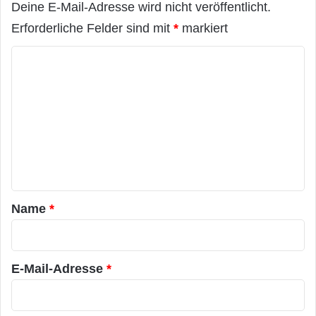
Deine E-Mail-Adresse wird nicht veröffentlicht.
Erforderliche Felder sind mit
*
markiert
K
o
m
m
e
n
t
a
Name
*
r
*
E-Mail-Adresse
*