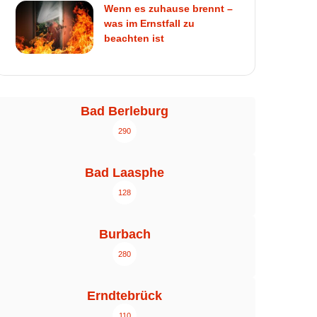
Wenn es zuhause brennt –
was im Ernstfall zu
beachten ist
Bad Berleburg
290
Bad Laasphe
128
Burbach
280
Erndtebrück
110