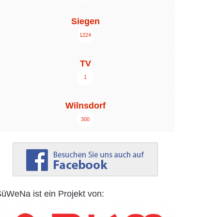
Siegen
1224
TV
1
Wilnsdorf
300
üWeNa ist ein Projekt von: