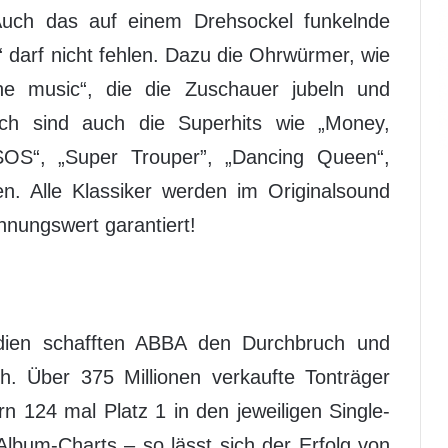
uch das auf einem Drehsockel funkelnde
“ darf nicht fehlen. Dazu die Ohrwürmer, wie
he music“, die die Zuschauer jubeln und
rlich sind auch die Superhits wie „Money,
S“, „Super Trouper”, „Dancing Queen“,
ten. Alle Klassiker werden im Originalsound
nnungswert garantiert!
odien schafften ABBA den Durchbruch und
ch. Über 375 Millionen verkaufte Tonträger
n 124 mal Platz 1 in den jeweiligen Single-
Album-Charts – so lässt sich der Erfolg von