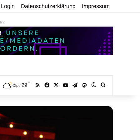
Login
Datenschutzerklärung
Impressum
ing
℃
RSS
Facebook
X
YouTube
Telegram
29
Mastodon
Skin umschalten
Volltextsuche:
Olpe