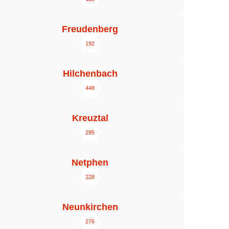
Freudenberg
192
Hilchenbach
448
Kreuztal
295
Netphen
228
Neunkirchen
276