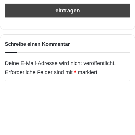
Schreibe einen Kommentar
Deine E-Mail-Adresse wird nicht veröffentlicht.
Erforderliche Felder sind mit
*
markiert
K
o
m
m
e
n