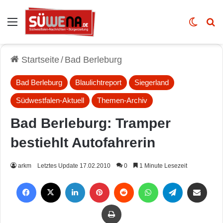
Auswahl
Skin u
Vo
Startseite
/
Bad Berleburg
Bad Berleburg
Blaulichtreport
Siegerland
Südwestfalen-Aktuell
Themen-Archiv
Bad Berleburg: Tramper
bestiehlt Autofahrerin
arkm
Letztes Update 17.02.2010
0
1 Minute Lesezeit
Facebook
X
LinkedIn
Pinterest
Reddit
WhatsApp
Telegram
Per Mail weiterleiten
Drucken