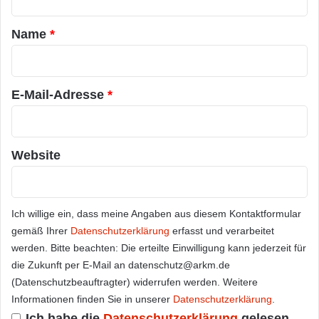
t
a
Name
*
r
*
E-Mail-Adresse
*
Website
Ich willige ein, dass meine Angaben aus diesem Kontaktformular
gemäß Ihrer
Datenschutzerklärung
erfasst und verarbeitet
werden. Bitte beachten: Die erteilte Einwilligung kann jederzeit für
die Zukunft per E-Mail an datenschutz@arkm.de
(Datenschutzbeauftragter) widerrufen werden. Weitere
Informationen finden Sie in unserer
Datenschutzerklärung
.
Ich habe die
Datenschutzerklärung
gelesen