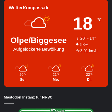
WetterKompass.de
18
℃
Olpe/Biggesee
20º - 14º
58%
Aufgelockerte Bewölkung
3.91 km/h
20
21
22
℃
℃
℃
So.
Mo.
Di.
Mastodon Instanz für NRW: