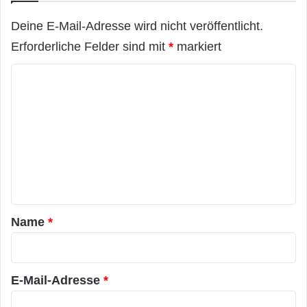
Deine E-Mail-Adresse wird nicht veröffentlicht.
Erforderliche Felder sind mit
*
markiert
K
o
m
m
e
n
t
a
Name
*
r
*
E-Mail-Adresse
*