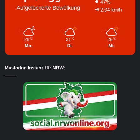
47%
Aufgelockerte Bewölkung
2.04 km/h
26
31
26
℃
℃
℃
Mo.
Di.
Mi.
Mastodon Instanz für NRW: