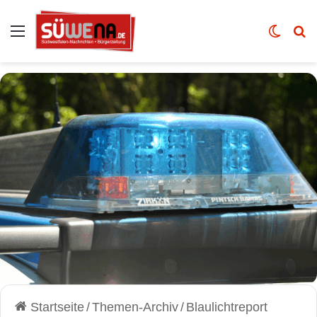
Auswahl
Skin u
Vo
Startseite
/
Themen-Archiv
/
Blaulichtreport