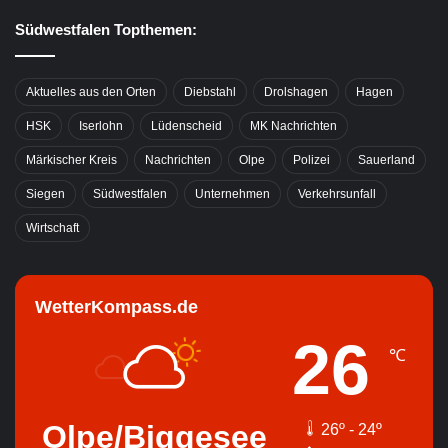
Südwestfalen Topthemen:
Aktuelles aus den Orten
Diebstahl
Drolshagen
Hagen
HSK
Iserlohn
Lüdenscheid
MK Nachrichten
Märkischer Kreis
Nachrichten
Olpe
Polizei
Sauerland
Siegen
Südwestfalen
Unternehmen
Verkehrsunfall
Wirtschaft
WetterKompass.de
26
℃
Olpe/Biggesee
26º - 24º