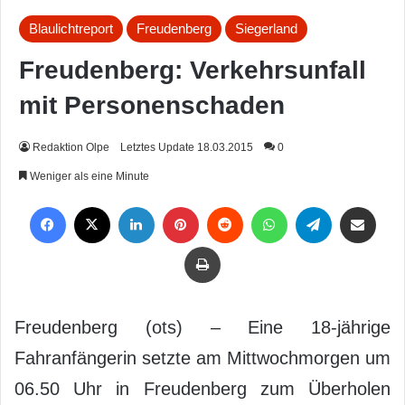
Blaulichtreport
Freudenberg
Siegerland
Freudenberg: Verkehrsunfall
mit Personenschaden
Redaktion Olpe
Letztes Update 18.03.2015
0
Weniger als eine Minute
Facebook
X
LinkedIn
Pinterest
Reddit
WhatsApp
Telegram
Per Mail weiterleiten
Drucken
Freudenberg (ots) – Eine 18-jährige
Fahranfängerin setzte am Mittwochmorgen um
06.50 Uhr in Freudenberg zum Überholen