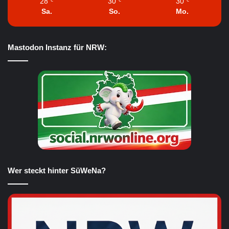
28
30
30
℃
℃
℃
Sa.
So.
Mo.
Mastodon Instanz für NRW:
Wer steckt hinter SüWeNa?