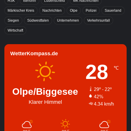
HSK
Iserlohn
Lüdenscheid
MK Nachrichten
Märkischer Kreis
Nachrichten
Olpe
Polizei
Sauerland
Siegen
Südwestfalen
Unternehmen
Verkehrsunfall
Wirtschaft
WetterKompass.de
28
℃
Olpe/Biggesee
29º - 22º
42%
Klarer Himmel
4.34 km/h