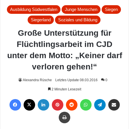
Ausbildung Südwestfalen
Junge Menschen
Siegen
Siegerland
Soziales und Bildung
Große Unterstützung für
Flüchtlingsarbeit im CJD
unter dem Motto: „Keiner darf
verloren gehen!“
Alexandra Rüsche
Letztes Update 08.03.2016
0
2 Minuten Lesezeit
Facebook
X
LinkedIn
Pinterest
Reddit
WhatsApp
Telegram
Per Mail weiterleiten
Drucken