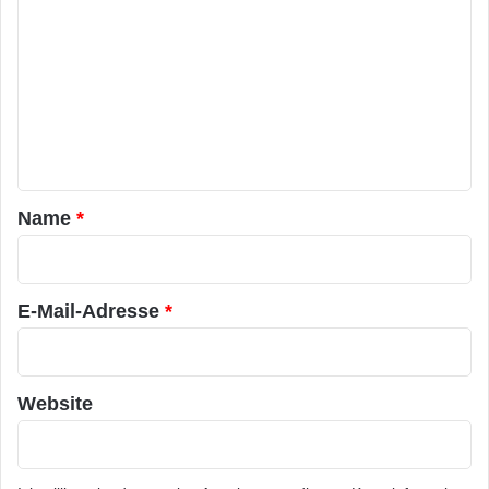
o
m
m
e
n
t
a
Name
*
r
*
E-Mail-Adresse
*
Website