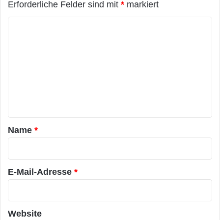
Erforderliche Felder sind mit
*
markiert
K
o
m
m
e
n
t
a
Name
*
r
*
E-Mail-Adresse
*
Website