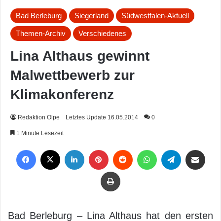
Bad Berleburg
Siegerland
Südwestfalen-Aktuell
Themen-Archiv
Verschiedenes
Lina Althaus gewinnt
Malwettbewerb zur
Klimakonferenz
Redaktion Olpe
Letztes Update 16.05.2014
0
1 Minute Lesezeit
Facebook
X
LinkedIn
Pinterest
Reddit
WhatsApp
Telegram
Per Mail weiterleiten
Drucken
Bad Berleburg – Lina Althaus hat den ersten