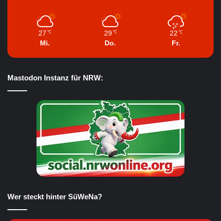
27
29
22
℃
℃
℃
Mi.
Do.
Fr.
Mastodon Instanz für NRW:
Wer steckt hinter SüWeNa?