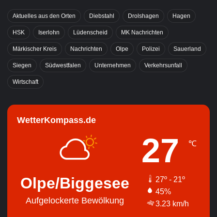
Aktuelles aus den Orten
Diebstahl
Drolshagen
Hagen
HSK
Iserlohn
Lüdenscheid
MK Nachrichten
Märkischer Kreis
Nachrichten
Olpe
Polizei
Sauerland
Siegen
Südwestfalen
Unternehmen
Verkehrsunfall
Wirtschaft
WetterKompass.de
27
℃
Olpe/Biggesee
27º - 21º
45%
Aufgelockerte Bewölkung
3.23 km/h