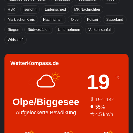
HSK
Iserlohn
Lüdenscheid
MK Nachrichten
Märkischer Kreis
Nachrichten
Olpe
Polizei
Sauerland
Siegen
Südwestfalen
Unternehmen
Verkehrsunfall
Wirtschaft
WetterKompass.de
19
℃
Olpe/Biggesee
19º - 14º
55%
Aufgelockerte Bewölkung
4.5 km/h