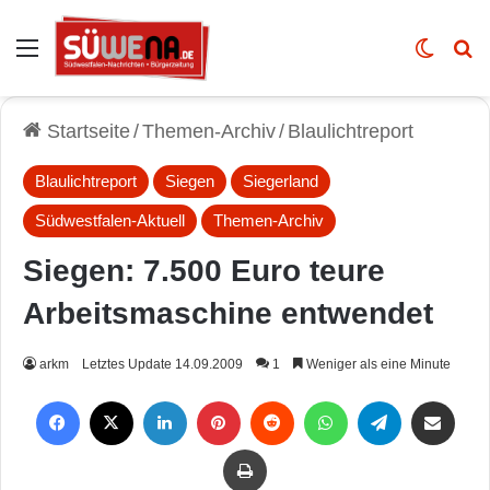
Auswahl
Skin u
Vo
Startseite
/
Themen-Archiv
/
Blaulichtreport
Blaulichtreport
Siegen
Siegerland
Südwestfalen-Aktuell
Themen-Archiv
Siegen: 7.500 Euro teure
Arbeitsmaschine entwendet
arkm
Letztes Update 14.09.2009
1
Weniger als eine Minute
Facebook
X
LinkedIn
Pinterest
Reddit
WhatsApp
Telegram
Per Mail weiterleiten
Drucken