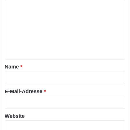
K
o
m
m
e
n
t
a
Name
*
r
*
E-Mail-Adresse
*
Website