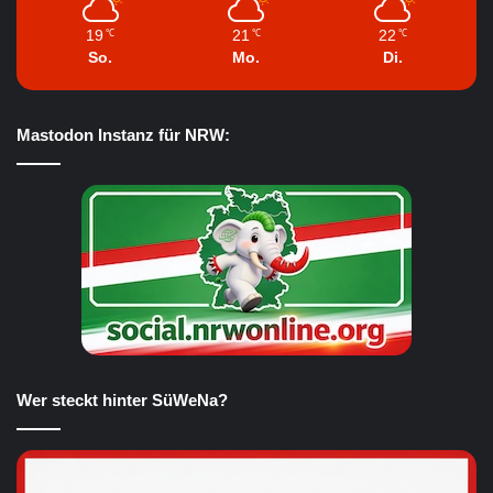
19
21
22
℃
℃
℃
So.
Mo.
Di.
Mastodon Instanz für NRW:
Wer steckt hinter SüWeNa?