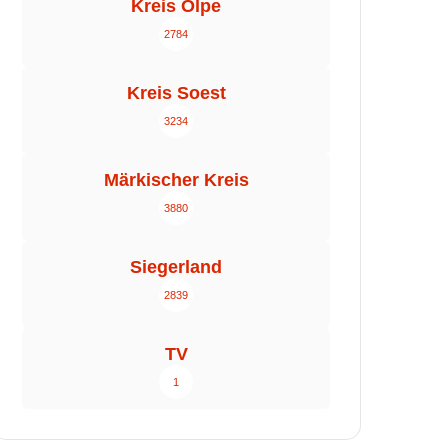
Kreis Olpe
2784
Kreis Soest
3234
Märkischer Kreis
3880
Siegerland
2839
TV
1