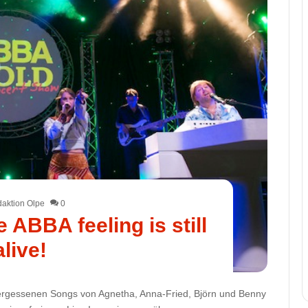
aktion Olpe
0
BBA feeling is still
alive!
ergessenen Songs von Agnetha, Anna-Fried, Björn und Benny