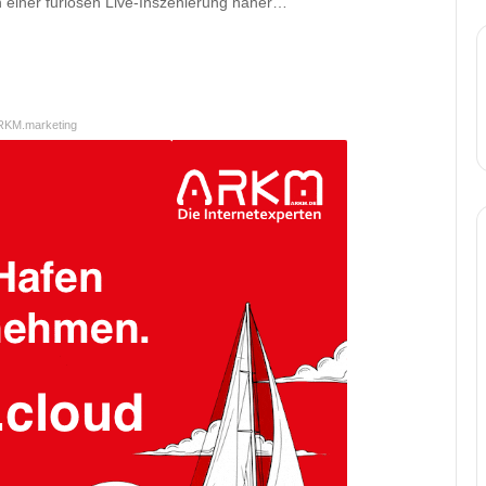
n einer furiosen Live-Inszenierung näher…
RKM.marketing