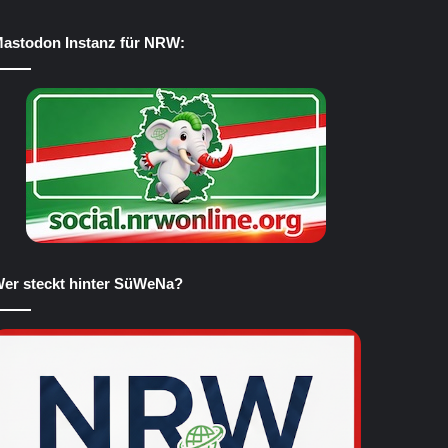
astodon Instanz für NRW:
er steckt hinter SüWeNa?