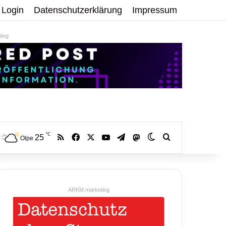
Login
Datenschutzerklärung
Impressum
ing
℃
RSS
Facebook
X
YouTube
Telegram
25
Mastodon
Skin umschalten
Volltextsuche:
Olpe
ARKM.marketing