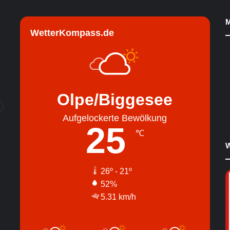
M
WetterKompass.de
Olpe/Biggesee
Aufgelockerte Bewölkung
25
℃
W
26º - 21º
52%
5.31 km/h