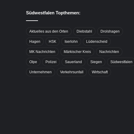
Südwestfalen Topthemen:
Aktuelles aus den Orten
Diebstahl
Drolshagen
Hagen
HSK
Iserlohn
Lüdenscheid
MK Nachrichten
Märkischer Kreis
Nachrichten
Olpe
Polizei
Sauerland
Siegen
Südwestfalen
Unternehmen
Verkehrsunfall
Wirtschaft