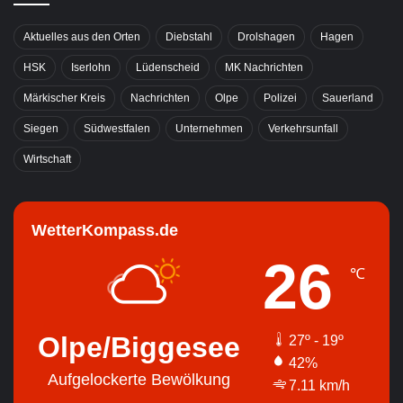
Aktuelles aus den Orten
Diebstahl
Drolshagen
Hagen
HSK
Iserlohn
Lüdenscheid
MK Nachrichten
Märkischer Kreis
Nachrichten
Olpe
Polizei
Sauerland
Siegen
Südwestfalen
Unternehmen
Verkehrsunfall
Wirtschaft
WetterKompass.de
26
℃
Olpe/Biggesee
27º - 19º
42%
Aufgelockerte Bewölkung
7.11 km/h