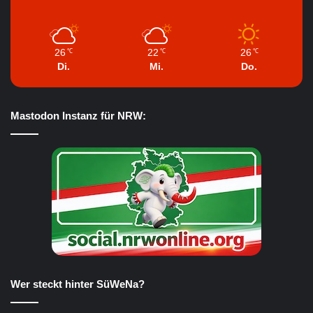
26
22
26
℃
℃
℃
Di.
Mi.
Do.
Mastodon Instanz für NRW:
Wer steckt hinter SüWeNa?