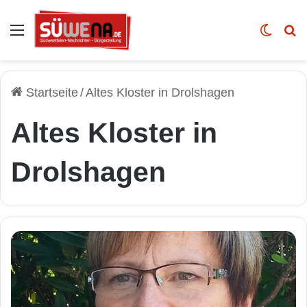
Auswahl
Skin u
Vo
Startseite
/
Altes Kloster in Drolshagen
Altes Kloster in
Drolshagen