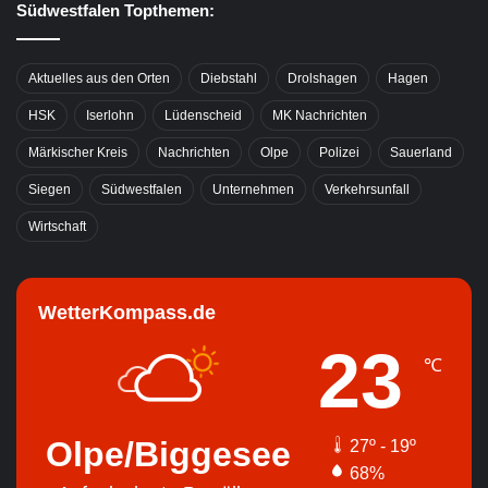
Südwestfalen Topthemen:
Aktuelles aus den Orten
Diebstahl
Drolshagen
Hagen
HSK
Iserlohn
Lüdenscheid
MK Nachrichten
Märkischer Kreis
Nachrichten
Olpe
Polizei
Sauerland
Siegen
Südwestfalen
Unternehmen
Verkehrsunfall
Wirtschaft
WetterKompass.de
23
℃
Olpe/Biggesee
27º - 19º
68%