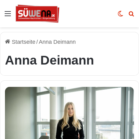
Auswahl
Skin u
Vo
Startseite
/
Anna Deimann
Anna Deimann