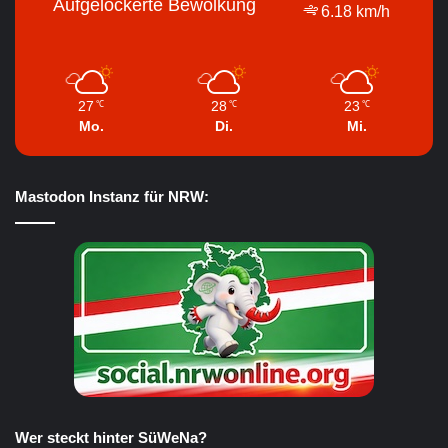
Aufgelockerte Bewölkung
6.18 km/h
27
28
23
℃
℃
℃
Mo.
Di.
Mi.
Mastodon Instanz für NRW:
Wer steckt hinter SüWeNa?