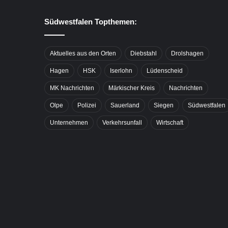
Südwestfalen Topthemen:
Aktuelles aus den Orten
Diebstahl
Drolshagen
Hagen
HSK
Iserlohn
Lüdenscheid
MK Nachrichten
Märkischer Kreis
Nachrichten
Olpe
Polizei
Sauerland
Siegen
Südwestfalen
Unternehmen
Verkehrsunfall
Wirtschaft