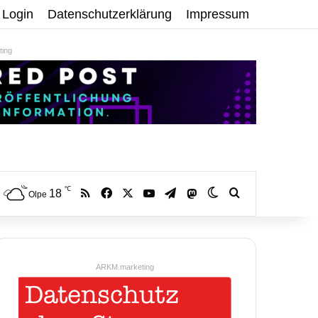
Login
Datenschutzerklärung
Impressum
ing
℃
RSS
Facebook
X
YouTube
Telegram
18
Mastodon
Skin umschalten
Volltextsuche:
Olpe
ARKM.marketing