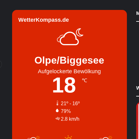
M
WetterKompass.de
Olpe/Biggesee
Aufgelockerte Bewölkung
18
℃
W
21º - 16º
79%
2.8 km/h