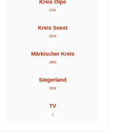
Kreis Olpe
2784
Kreis Soest
3234
Märkischer Kreis
3880
Siegerland
2839
TV
1