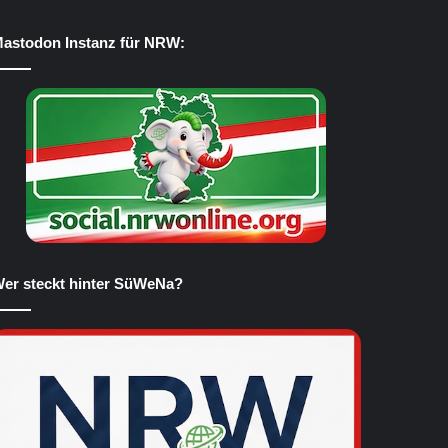
astodon Instanz für NRW:
er steckt hinter SüWeNa?