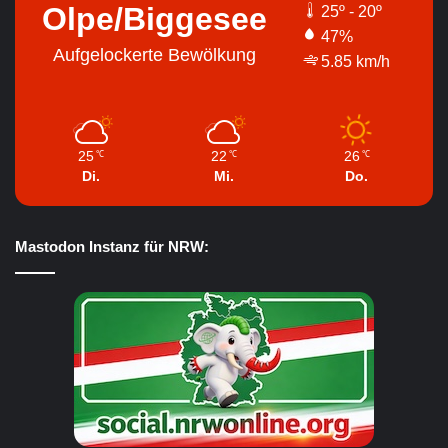
Olpe/Biggesee
25º - 20º
47%
Aufgelockerte Bewölkung
5.85 km/h
25
22
26
℃
℃
℃
Di.
Mi.
Do.
Mastodon Instanz für NRW: