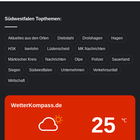
Südwestfalen Topthemen:
Aktuelles aus den Orten
Diebstahl
Drolshagen
Hagen
HSK
Iserlohn
Lüdenscheid
MK Nachrichten
Märkischer Kreis
Nachrichten
Olpe
Polizei
Sauerland
Siegen
Südwestfalen
Unternehmen
Verkehrsunfall
Wirtschaft
WetterKompass.de
25
℃