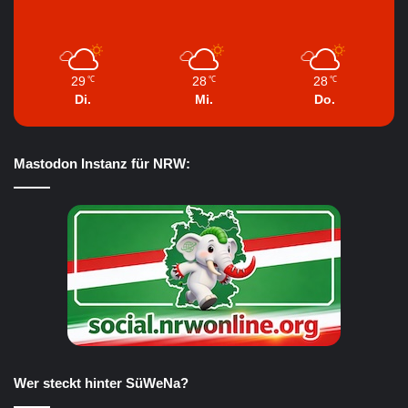
29
28
28
℃
℃
℃
Di.
Mi.
Do.
Mastodon Instanz für NRW:
Wer steckt hinter SüWeNa?