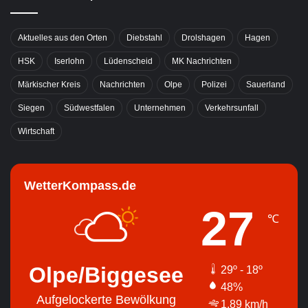
Aktuelles aus den Orten
Diebstahl
Drolshagen
Hagen
HSK
Iserlohn
Lüdenscheid
MK Nachrichten
Märkischer Kreis
Nachrichten
Olpe
Polizei
Sauerland
Siegen
Südwestfalen
Unternehmen
Verkehrsunfall
Wirtschaft
WetterKompass.de
27
℃
Olpe/Biggesee
29º - 18º
48%
Aufgelockerte Bewölkung
1.89 km/h