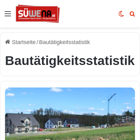
Auswahl
Skin u
Vo
Startseite
/
Bautätigkeitsstatistik
Bautätigkeitsstatistik