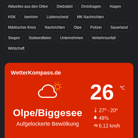
Aktuelles aus den Orten
Diebstahl
Drolshagen
Hagen
HSK
Iserlohn
Lüdenscheid
MK Nachrichten
Märkischer Kreis
Nachrichten
Olpe
Polizei
Sauerland
Siegen
Südwestfalen
Unternehmen
Verkehrsunfall
Wirtschaft
WetterKompass.de
26
℃
Olpe/Biggesee
27º - 20º
48%
Aufgelockerte Bewölkung
6.12 km/h