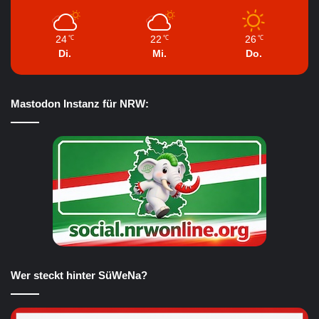
24
22
26
℃
℃
℃
Di.
Mi.
Do.
Mastodon Instanz für NRW:
Wer steckt hinter SüWeNa?