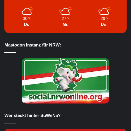
30
27
29
℃
℃
℃
Di.
Mi.
Do.
Mastodon Instanz für NRW:
Wer steckt hinter SüWeNa?