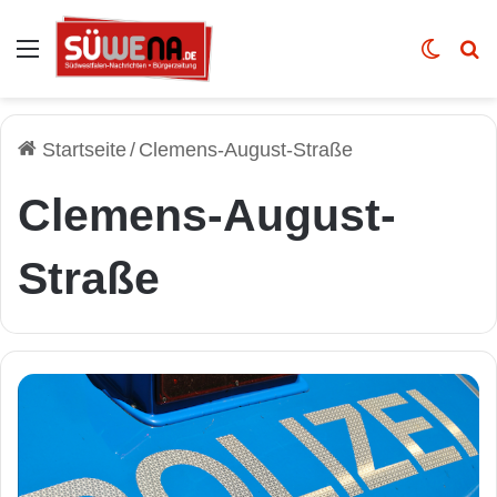
Auswahl
Skin u
Vo
Startseite
/
Clemens-August-Straße
Clemens-August-
Straße