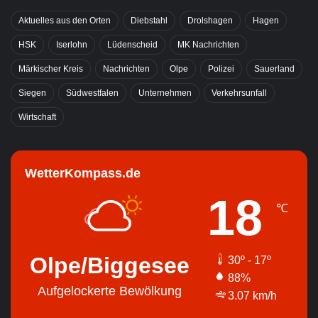
Aktuelles aus den Orten
Diebstahl
Drolshagen
Hagen
HSK
Iserlohn
Lüdenscheid
MK Nachrichten
Märkischer Kreis
Nachrichten
Olpe
Polizei
Sauerland
Siegen
Südwestfalen
Unternehmen
Verkehrsunfall
Wirtschaft
WetterKompass.de
18
℃
Olpe/Biggesee
30º - 17º
88%
Aufgelockerte Bewölkung
3.07 km/h