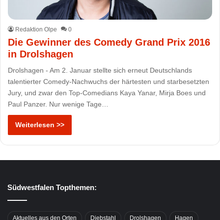
Redaktion Olpe
0
Die Gewinner des Comedy Grand Prix 2016
in Drolshagen
Drolshagen - Am 2. Januar stellte sich erneut Deutschlands
talentierter Comedy-Nachwuchs der härtesten und starbesetzten
Jury, und zwar den Top-Comedians Kaya Yanar, Mirja Boes und
Paul Panzer. Nur wenige Tage…
Weiterlesen >>
Südwestfalen Topthemen:
Aktuelles aus den Orten
Diebstahl
Drolshagen
Hagen