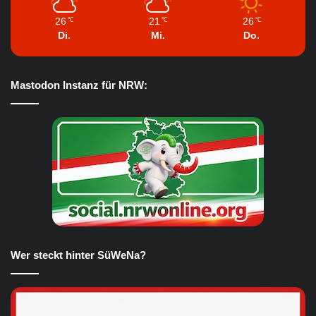
26
21
26
℃
℃
℃
Di.
Mi.
Do.
Mastodon Instanz für NRW:
Wer steckt hinter SüWeNa?