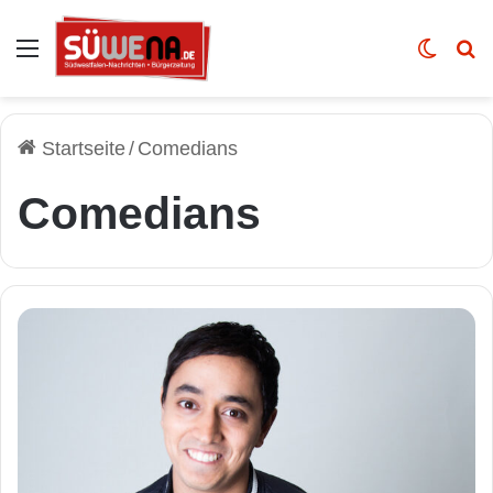
Auswahl
Skin u
Vo
Startseite
/
Comedians
Comedians