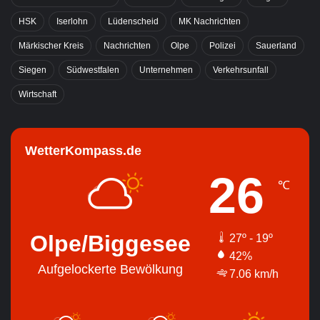
HSK
Iserlohn
Lüdenscheid
MK Nachrichten
Märkischer Kreis
Nachrichten
Olpe
Polizei
Sauerland
Siegen
Südwestfalen
Unternehmen
Verkehrsunfall
Wirtschaft
WetterKompass.de
26
℃
Olpe/Biggesee
27º - 19º
42%
Aufgelockerte Bewölkung
7.06 km/h