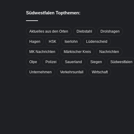
Südwestfalen Topthemen:
Aktuelles aus den Orten
Diebstahl
Drolshagen
Hagen
HSK
Iserlohn
Lüdenscheid
MK Nachrichten
Märkischer Kreis
Nachrichten
Olpe
Polizei
Sauerland
Siegen
Südwestfalen
Unternehmen
Verkehrsunfall
Wirtschaft