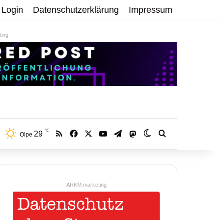
Login
Datenschutzerklärung
Impressum
ing
℃
RSS
Facebook
X
YouTube
Telegram
29
Mastodon
Skin umschalten
Volltextsuche:
Olpe
ARKM.marketing