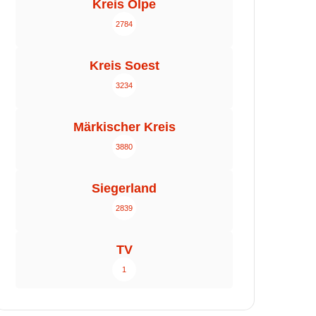
Kreis Olpe
2784
Kreis Soest
3234
Märkischer Kreis
3880
Siegerland
2839
TV
1