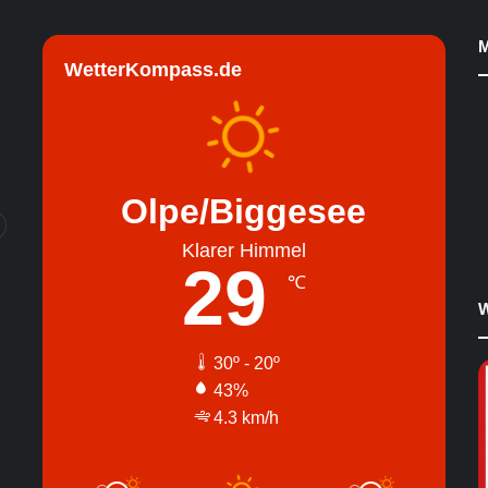
M
WetterKompass.de
Olpe/Biggesee
Klarer Himmel
29
℃
W
30º - 20º
43%
4.3 km/h