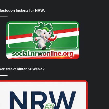
astodon Instanz für NRW:
er steckt hinter SüWeNa?