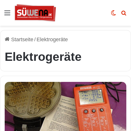
Auswahl
Skin u
Vo
Startseite
/
Elektrogeräte
Elektrogeräte