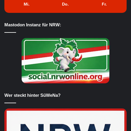
Mi.
Do.
Fr.
Mastodon Instanz für NRW:
Wer steckt hinter SüWeNa?