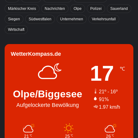
Märkischer Kreis
Nachrichten
Olpe
Polizei
Sauerland
Siegen
Südwestfalen
Unternehmen
Verkehrsunfall
Wirtschaft
WetterKompass.de
17
℃
Olpe/Biggesee
21º - 16º
91%
Aufgelockerte Bewölkung
1.97 km/h
21
25
26
℃
℃
℃