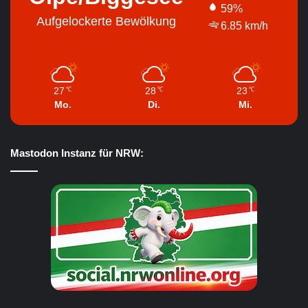
59%
Aufgelockerte Bewölkung
6.85 km/h
27
28
23
℃
℃
℃
Mo.
Di.
Mi.
Mastodon Instanz für NRW: