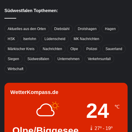
Südwestfalen Topthemen:
Aktuelles aus den Orten
Diebstahl
Drolshagen
Hagen
HSK
Iserlohn
Lüdenscheid
MK Nachrichten
Märkischer Kreis
Nachrichten
Olpe
Polizei
Sauerland
Siegen
Südwestfalen
Unternehmen
Verkehrsunfall
Wirtschaft
WetterKompass.de
24
℃
Olpe/Biggesee
27º - 19º