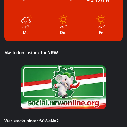
21
25
26
℃
℃
℃
Mi.
Do.
Fr.
Mastodon Instanz für NRW:
Wer steckt hinter SüWeNa?