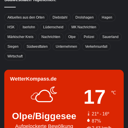
Aktuelles aus den Orten
Diebstahl
Drolshagen
Hagen
HSK
Iserlohn
Lüdenscheid
MK Nachrichten
Märkischer Kreis
Nachrichten
Olpe
Polizei
Sauerland
Siegen
Südwestfalen
Unternehmen
Verkehrsunfall
Wirtschaft
WetterKompass.de
17
℃
Olpe/Biggesee
21º - 16º
87%
Aufgelockerte Bewölkung
2.43 km/h