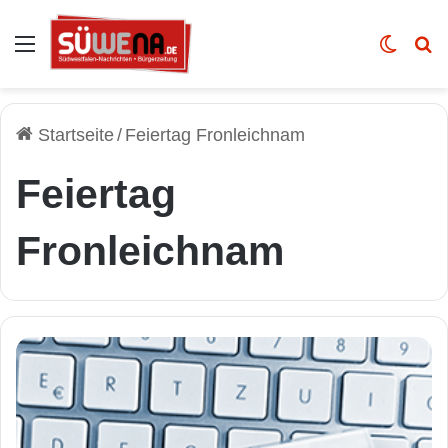
Auswahl
Skin u
Vo
Startseite
/
Feiertag Fronleichnam
Feiertag
Fronleichnam