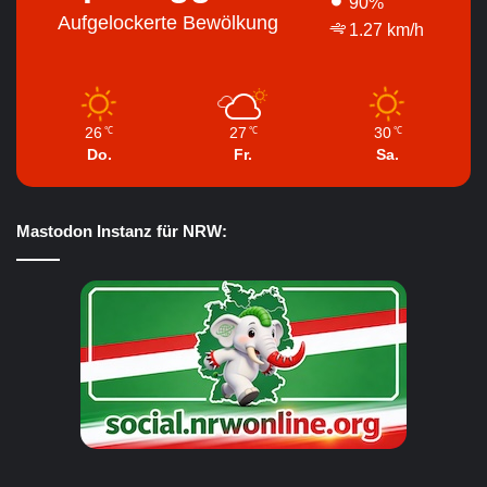
90%
Aufgelockerte Bewölkung
1.27 km/h
26
27
30
℃
℃
℃
Do.
Fr.
Sa.
Mastodon Instanz für NRW: