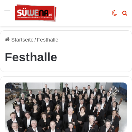
Auswahl
Skin u
Vo
Startseite
/
Festhalle
Festhalle