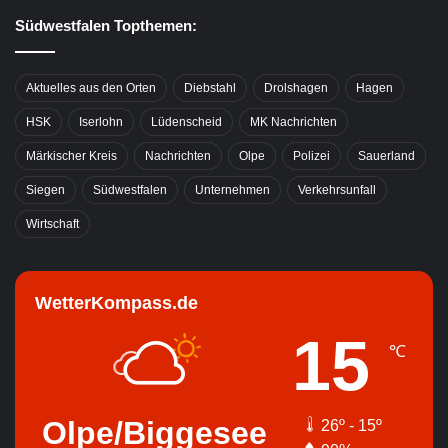
Südwestfalen Topthemen:
Aktuelles aus den Orten
Diebstahl
Drolshagen
Hagen
HSK
Iserlohn
Lüdenscheid
MK Nachrichten
Märkischer Kreis
Nachrichten
Olpe
Polizei
Sauerland
Siegen
Südwestfalen
Unternehmen
Verkehrsunfall
Wirtschaft
WetterKompass.de
15
℃
Olpe/Biggesee
26º - 15º