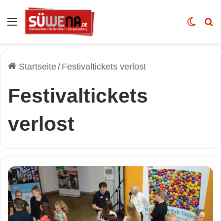
Auswahl
Skin u
Vo
Startseite
/
Festivaltickets verlost
Festivaltickets
verlost