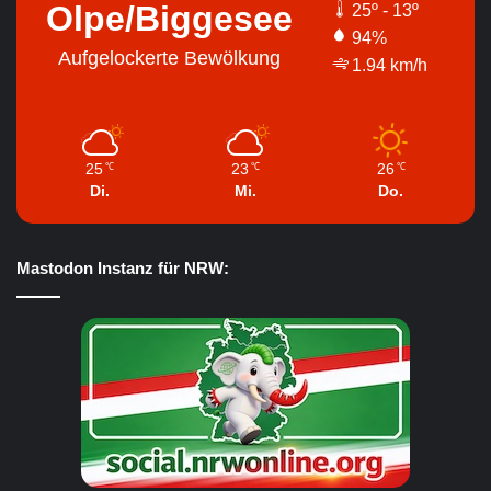
Olpe/Biggesee
25º - 13º
94%
Aufgelockerte Bewölkung
1.94 km/h
25
23
26
℃
℃
℃
Di.
Mi.
Do.
Mastodon Instanz für NRW: