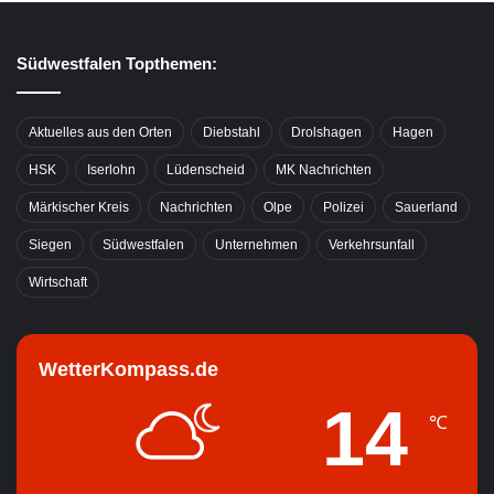
Südwestfalen Topthemen:
Aktuelles aus den Orten
Diebstahl
Drolshagen
Hagen
HSK
Iserlohn
Lüdenscheid
MK Nachrichten
Märkischer Kreis
Nachrichten
Olpe
Polizei
Sauerland
Siegen
Südwestfalen
Unternehmen
Verkehrsunfall
Wirtschaft
WetterKompass.de
14
℃