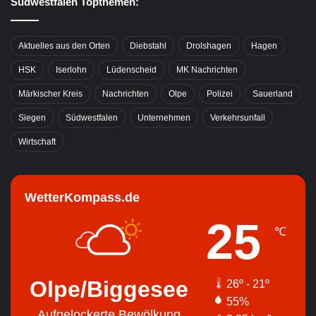
Südwestfalen Topthemen:
Aktuelles aus den Orten
Diebstahl
Drolshagen
Hagen
HSK
Iserlohn
Lüdenscheid
MK Nachrichten
Märkischer Kreis
Nachrichten
Olpe
Polizei
Sauerland
Siegen
Südwestfalen
Unternehmen
Verkehrsunfall
Wirtschaft
WetterKompass.de
25
℃
Olpe/Biggesee
26º - 21º
55%
Aufgelockerte Bewölkung