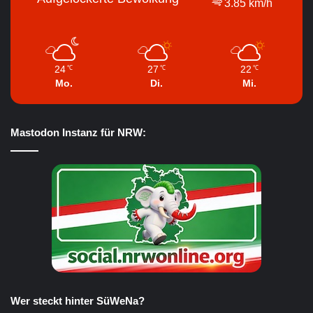
3.85 km/h
24
27
22
℃
℃
℃
Mo.
Di.
Mi.
Mastodon Instanz für NRW:
Wer steckt hinter SüWeNa?