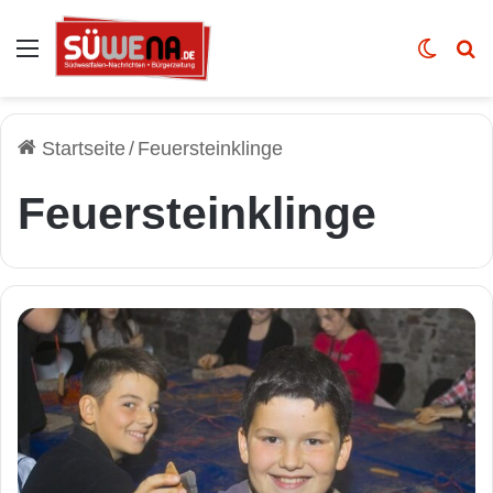
Auswahl
Skin u
Vo
Startseite
/
Feuersteinklinge
Feuersteinklinge